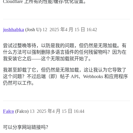
sidekiq-7.3.9/lib/sidekiq/processor.rb:139:in `block 
Cloudflare 上所有的性能/缓存/优化设置。
sidekiq-7.3.9/lib/sidekiq/processor.rb:281:in `stats' 
sidekiq-7.3.9/lib/sidekiq/processor.rb:134:in `block 
sidekiq-7.3.9/lib/sidekiq/job_logger.rb:15:in `call'  
sidekiq-7.3.9/lib/sidekiq/processor.rb:133:in `block 
sidekiq-7.3.9/lib/sidekiq/job_retry.rb:85:in `global' 
joshhabka
(Josh U)
12
2025 年4 月 15 日 16:42
sidekiq-7.3.9/lib/sidekiq/processor.rb:132:in `block i
sidekiq-7.3.9/lib/sidekiq/job_logger.rb:40:in `prepare
sidekiq-7.3.9/lib/sidekiq/processor.rb:131:in `dispatc
尝试过整晚等待，以防是我的问题，但仍然是无限加载。有
sidekiq-7.3.9/lib/sidekiq/processor.rb:183:in `block 
什么方法可以强制删除多语言插件的任何残留物吗？因为在
sidekiq-7.3.9/lib/sidekiq/processor.rb:182:in `handle_
我安装它之后——这个无限加载就开始了。
sidekiq-7.3.9/lib/sidekiq/processor.rb:182:in `block i
sidekiq-7.3.9/lib/sidekiq/processor.rb:181:in `handle_
sidekiq-7.3.9/lib/sidekiq/processor.rb:181:in `process
我甚至卸载了它，但仍然是无限加载，这让我认为它导致了
sidekiq-7.3.9/lib/sidekiq/processor.rb:86:in `process_
这个问题？不过后端（即）帖子 API、Webhooks 和应用程序
sidekiq-7.3.9/lib/sidekiq/processor.rb:76:in `run'  

仍然可以工作。
sidekiq-7.3.9/lib/sidekiq/component.rb:10:in `watchdog
Falco
(Falco)
13
2025 年4 月 15 日 16:44
可以分享网站链接吗？