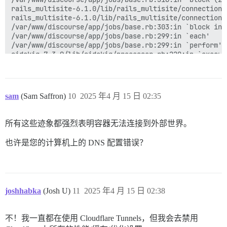
rails_multisite-6.1.0/lib/rails_multisite/connection_
rails_multisite-6.1.0/lib/rails_multisite/connection_
/var/www/discourse/app/jobs/base.rb:303:in `block in p
/var/www/discourse/app/jobs/base.rb:299:in `each'  

/var/www/discourse/app/jobs/base.rb:299:in `perform'  
sidekiq-7.3.9/lib/sidekiq/processor.rb:220:in `execute
sidekiq-7.3.9/lib/sidekiq/processor.rb:185:in `block 
sidekiq-7.3.9/lib/sidekiq/middleware/chain.rb:180:in `
sidekiq-7.3.9/lib/sidekiq/middleware/chain.rb:183:in 
/var/www/discourse/lib/sidekiq/pausable.rb:132:in `cal
sam
(Sam Saffron)
10
2025 年4 月 15 日 02:35
sidekiq-7.3.9/lib/sidekiq/middleware/chain.rb:182:in `
sidekiq-7.3.9/lib/sidekiq/middleware/chain.rb:183:in 
sidekiq-7.3.9/lib/sidekiq/job/interrupt_handler.rb:9:i
所有这些迹象都强烈表明容器无法连接到外部世界。
sidekiq-7.3.9/lib/sidekiq/middleware/chain.rb:182:in `
sidekiq-7.3.9/lib/sidekiq/middleware/chain.rb:183:in 
也许是您的计算机上的 DNS 配置错误？
sidekiq-7.3.9/lib/sidekiq/metrics/tracking.rb:26:in `t
sidekiq-7.3.9/lib/sidekiq/metrics/tracking.rb:134:in `
sidekiq-7.3.9/lib/sidekiq/middleware/chain.rb:182:in `
sidekiq-7.3.9/lib/sidekiq/middleware/chain.rb:173:in `
sidekiq-7.3.9/lib/sidekiq/processor.rb:184:in `block 
joshhabka
sidekiq-7.3.9/lib/sidekiq/processor.rb:145:in `block 
(Josh U)
11
2025 年4 月 15 日 02:38
sidekiq-7.3.9/lib/sidekiq/job_retry.rb:118:in `local' 
sidekiq-7.3.9/lib/sidekiq/processor.rb:144:in `block 
不！我一直都在使用 Cloudflare Tunnels，但我会去禁用
sidekiq-7.3.9/lib/sidekiq/config.rb:39:in `block in <c