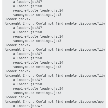
    a loader.js:247

    a loader.js:258

6

    requireModule loader.js:24

    <anonymous> settings.js:3

MaxMindDB (/var/www/discourse/vendor/data/GeoLite
loader.js:247

Uncaught Error: Could not find module discourse/lib/t
Th 2:13 pm

    a loader.js:247

    a loader.js:258

6

    requireModule loader.js:24

    <anonymous> settings.js:3

MaxMindDB (/var/www/discourse/vendor/data/GeoLite
loader.js:247

Uncaught Error: Could not find module discourse/lib/t
Th 2:13 pm

    a loader.js:247

    a loader.js:258

2

    requireModule loader.js:24

    <anonymous> settings.js:3

MaxMindDB (/var/www/discourse/vendor/data/GeoLite
loader.js:247

Uncaught Error: Could not find module discourse/lib/t
Th 2:18 pm

    a loader.js:247

    a loader.js:258

2

    requireModule loader.js:24

    <anonymous> settings.js:3

MaxMindDB (/var/www/discourse/vendor/data/GeoLite
loader.js:247

Uncaught Error: Could not find module discourse/app i
Th 2:18 pm

    a loader.js:247
