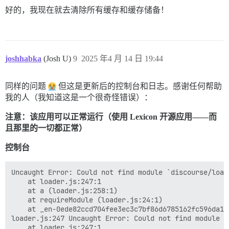
好的，我现在就去清除所有缓存和缓存储备！
星期五 12:16 上午

Sidekiq 使用内存过多 (使用：506.05M)，为 'Starserver-ap
星期五 11:46 上午

joshhabka
(Josh U)
9
2025 年4 月 14 日 19:44
7

同样的问题
但这是更新后的控制台和日志。感谢任何帮助
(discord) 认证失败！ csrf_detected: OmniAuth::Strategie
我的人（我知道这是一个很奇怪错误）：
星期五 3:47 下午

注意：该应用可以正常运行（使用 Lexicon 开源应用——而
且那里的一切都正常）
5

解析 hCaptcha 响应时出错：Timeout::Error

控制台
星期五 4:52 下午

Uncaught Error: Could not find module `discourse/load
    at loader.js:247:1

Sidekiq 使用内存过多 (使用：506.33M)，为 'Starserver-ap
    at a (loader.js:258:1)

    at requireModule (loader.js:24:1)

星期五 6:47 下午

    at _en-0ede82ccd704fee3ec3c7bf86d6785162fc596da16
loader.js:247 Uncaught Error: Could not find module `
10

    at loader.js:247:1
