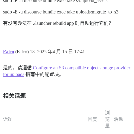
sudo -E -u discourse bundle exec rake s3:upload_assets
sudo -E -u discourse bundle exec rake uploads:migrate_to_s3
有没有办法在 ./launcher rebuild app 时自动运行它们？
Falco
(Falco)
18
2025 年4 月 15 日 17:41
是的，请遵循
Configure an S3 compatible object storage provider
for uploads
指南中的配置块。
相关话题
浏
话题
回复
览
活动
量