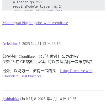
    a loader.js:258

6

    requireModule loader.js:24

    <anonymous> start-app.js:4

MaxMindDB (/var/www/discourse/vendor/data/GeoLite
    <anonymous> discourse-boot.js:13

Th 2:24 pm

Multilingual Plugin :globe_with_meridians:
6

```MaxMindDB (/var/www/discourse/vendor/data/GeoL
Arkshine
7
2025 年4 月 13 日 13:16
下午 2:24

10

您在使用 Cloudflare。最近有做过什么更改吗？
少数 JS 在 CF 端返回 404。可以尝试清除一次缓存吗？
MaxMindDB (/var/www/discourse/vendor/data/GeoLite
另外，以防万一，值得一提的是：
Using Discourse with
下午 2:24

Cloudflare: Best Practices
10

MaxMindDB (/var/www/discourse/vendor/data/GeoLite
下午 2:24

joshhabka
(Josh U)
8
2025 年4 月 14 日 19:35
Sidekiq 使用内存过多 (使用：500.01M)，为 'Starserver-ap