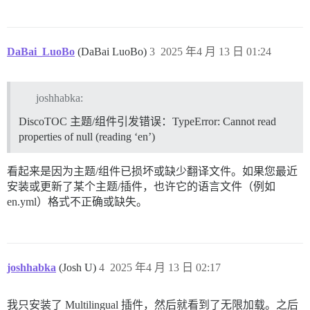
Th 1:26 pm

6

DaBai_LuoBo
(DaBai LuoBo)
3
2025 年4 月 13 日 01:24
DiscoTOC 主题/组件 抛出错误：TypeError: 无法读取 null 的
Th 1:26 pm

joshhabka:
6

DiscoTOC 主题/组件引发错误：TypeError: Cannot read
properties of null (reading ‘en’)
Social Share 主题/组件 抛出错误：TypeError: 无法读取 nu
Th 1:26 pm

看起来是因为主题/组件已损坏或缺少翻译文件。如果您最近
安装或更新了某个主题/插件，也许它的语言文件（例如
6

en.yml）格式不正确或缺失。
Be the first to reply 主题/组件 抛出错误：TypeError: 
Th 1:26 pm

joshhabka
(Josh U)
4
2025 年4 月 13 日 02:17
6

Follow Category Button 主题/组件 抛出错误：TypeError:
我只安装了 Multilingual 插件，然后就看到了无限加载。之后