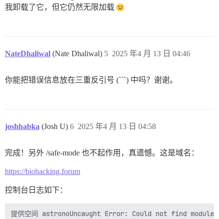
Th 1:26 pm

我卸载了它，但它仍然无限加载
6

Add Groups to About 主题/组件 抛出错误：TypeError: 无
NateDhaliwal
(Nate Dhaliwal)
5
2025 年4 月 13 日 04:46
Th 1:26 pm

6

你能把错误信息放在三重反引号 (```) 中吗？谢谢。
Central 主题/组件 抛出错误：TypeError: 无法读取 null 的属
Th 1:26 pm

joshhabka
(Josh U)
6
2025 年4 月 13 日 04:58
6

Kanban Board 主题/组件 抛出错误：TypeError: 无法读取 nul
完成！另外 /safe-mode 也不起作用，真遗憾。这是域名：
Th 1:26 pm

https://biohacking.forum
6

控制台日志如下：
Reader Mode 主题/组件 抛出错误：TypeError: 无法读取 nul
提供空间 astronoUncaught Error: Could not find module di
Th 1:26 pm
