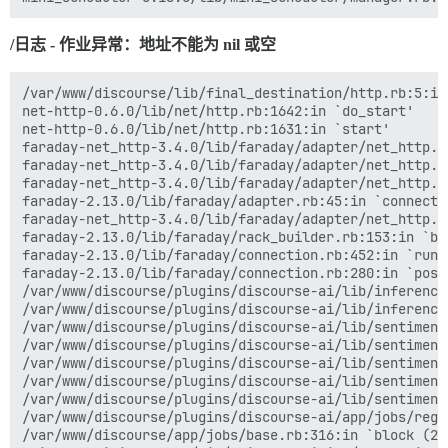
    at a (loader.js:258:1)

    at requireModule (loader.js:24:1)

DiscourseAi::Completions::Endpoints::OpenAi: 状态：400 
    at settings.js:3:5Understand this error

上午 11:19

/日志 - 作业异常：地址不能为 nil 或空
loader.js:247 Uncaught Error: Could not find module `
20

    at loader.js:247:1

    at a (loader.js:258:1)

/var/www/discourse/lib/final_destination/http.rb:5:in 
Discourse AI：SpamScanner 处理帖子 1520 时出错：DiscourseAi:
    at requireModule (loader.js:24:1)

net-http-0.6.0/lib/net/http.rb:1642:in `do_start'  

上午 11:19

    at HTMLDocument.<anonymous> (start-app.js:4:15)

net-http-0.6.0/lib/net/http.rb:1631:in `start'  

112

    at discourse-boot.js:13:12

faraday-net_http-3.4.0/lib/faraday/adapter/net_http.r
faraday-net_http-3.4.0/lib/faraday/adapter/net_http.r
作业异常：{ "error": { "message": "Unsupported parameter:
faraday-net_http-3.4.0/lib/faraday/adapter/net_http.r
上午 11:19

faraday-2.13.0/lib/faraday/adapter.rb:45:in `connectio
faraday-net_http-3.4.0/lib/faraday/adapter/net_http.rb
Sidekiq 内存占用过高（已使用：503.61M），正在重启 'Starserve
faraday-2.13.0/lib/faraday/rack_builder.rb:153:in `bui
下午 1:20

faraday-2.13.0/lib/faraday/connection.rb:452:in `run_r
1378

faraday-2.13.0/lib/faraday/connection.rb:280:in `post'
/var/www/discourse/plugins/discourse-ai/lib/inference
作业异常：208 个错误 地址不能为 nil 或空 (ArgumentError) /var/www
/var/www/discourse/plugins/discourse-ai/lib/inference
/var/www/discourse/plugins/discourse-ai/lib/sentiment
/var/www/discourse/plugins/discourse-ai/lib/sentiment
/var/www/discourse/plugins/discourse-ai/lib/sentiment
/var/www/discourse/plugins/discourse-ai/lib/sentiment
/var/www/discourse/plugins/discourse-ai/lib/sentiment
/var/www/discourse/plugins/discourse-ai/app/jobs/regu
/var/www/discourse/app/jobs/base.rb:316:in `block (2 