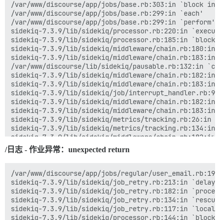
sidekiq-7.3.9/lib/sidekiq/processor.rb:281:in `stats' 
/var/www/discourse/app/jobs/base.rb:303:in `block in p
sidekiq-7.3.9/lib/sidekiq/processor.rb:134:in `block 
/var/www/discourse/app/jobs/base.rb:299:in `each'  

sidekiq-7.3.9/lib/sidekiq/job_logger.rb:15:in `call'  
/var/www/discourse/app/jobs/base.rb:299:in `perform'  
sidekiq-7.3.9/lib/sidekiq/processor.rb:133:in `block 
sidekiq-7.3.9/lib/sidekiq/processor.rb:220:in `execute
sidekiq-7.3.9/lib/sidekiq/job_retry.rb:85:in `global' 
sidekiq-7.3.9/lib/sidekiq/processor.rb:185:in `block 
sidekiq-7.3.9/lib/sidekiq/processor.rb:132:in `block i
sidekiq-7.3.9/lib/sidekiq/middleware/chain.rb:180:in `
sidekiq-7.3.9/lib/sidekiq/job_logger.rb:40:in `prepare
sidekiq-7.3.9/lib/sidekiq/middleware/chain.rb:183:in 
sidekiq-7.3.9/lib/sidekiq/processor.rb:131:in `dispatc
/var/www/discourse/lib/sidekiq/pausable.rb:132:in `cal
sidekiq-7.3.9/lib/sidekiq/processor.rb:183:in `block 
sidekiq-7.3.9/lib/sidekiq/middleware/chain.rb:182:in `
sidekiq-7.3.9/lib/sidekiq/processor.rb:182:in `handle_
sidekiq-7.3.9/lib/sidekiq/middleware/chain.rb:183:in 
sidekiq-7.3.9/lib/sidekiq/processor.rb:182:in `block i
sidekiq-7.3.9/lib/sidekiq/job/interrupt_handler.rb:9:i
sidekiq-7.3.9/lib/sidekiq/processor.rb:181:in `handle_
sidekiq-7.3.9/lib/sidekiq/middleware/chain.rb:182:in `
sidekiq-7.3.9/lib/sidekiq/processor.rb:181:in `process
sidekiq-7.3.9/lib/sidekiq/middleware/chain.rb:183:in 
sidekiq-7.3.9/lib/sidekiq/processor.rb:86:in `process_
sidekiq-7.3.9/lib/sidekiq/metrics/tracking.rb:26:in `t
sidekiq-7.3.9/lib/sidekiq/processor.rb:76:in `run'  

sidekiq-7.3.9/lib/sidekiq/metrics/tracking.rb:134:in `
sidekiq-7.3.9/lib/sidekiq/component.rb:10:in `watchdog
sidekiq-7.3.9/lib/sidekiq/middleware/chain.rb:182:in `
sidekiq-7.3.9/lib/sidekiq/middleware/chain.rb:173:in `
/日志 - 作业异常：unexpected return
sidekiq-7.3.9/lib/sidekiq/processor.rb:184:in `block 
sidekiq-7.3.9/lib/sidekiq/processor.rb:145:in `block 
sidekiq-7.3.9/lib/sidekiq/job_retry.rb:118:in `local' 
/var/www/discourse/app/jobs/regular/user_email.rb:19:
sidekiq-7.3.9/lib/sidekiq/processor.rb:144:in `block 
sidekiq-7.3.9/lib/sidekiq/job_retry.rb:213:in `delay_f
sidekiq-7.3.9/lib/sidekiq/config.rb:39:in `block in <c
sidekiq-7.3.9/lib/sidekiq/job_retry.rb:182:in `process
sidekiq-7.3.9/lib/sidekiq/processor.rb:139:in `block 
sidekiq-7.3.9/lib/sidekiq/job_retry.rb:134:in `rescue 
sidekiq-7.3.9/lib/sidekiq/processor.rb:281:in `stats' 
sidekiq-7.3.9/lib/sidekiq/job_retry.rb:117:in `local' 
sidekiq-7.3.9/lib/sidekiq/processor.rb:134:in `block 
sidekiq-7.3.9/lib/sidekiq/processor.rb:144:in `block 