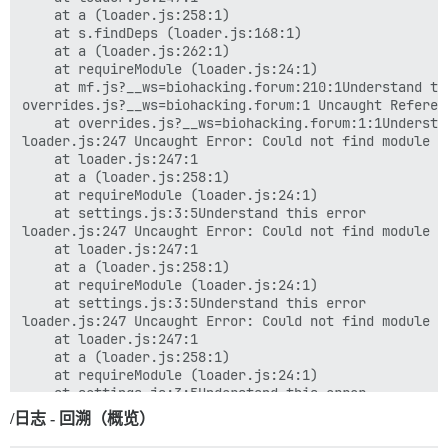
    at a (loader.js:258:1)

Discourse AI：在帖子 1485 的 SpamScanner 中出错：Discours
    at s.findDeps (loader.js:168:1)

    at a (loader.js:262:1)

星期五 10:44 下午

    at requireModule (loader.js:24:1)

    at mf.js?__ws=biohacking.forum:210:1Understand thi
3

overrides.js?__ws=biohacking.forum:1 Uncaught Referen
    at overrides.js?__ws=biohacking.forum:1:1Understan
Discourse AI：在帖子 1393 的 SpamScanner 中出错：Discours
loader.js:247 Uncaught Error: Could not find module `
    at loader.js:247:1

星期五 11:05 晚

    at a (loader.js:258:1)

    at requireModule (loader.js:24:1)

3

    at settings.js:3:5Understand this error

loader.js:247 Uncaught Error: Could not find module `
Discourse AI：在帖子 1394 的 SpamScanner 中出错：Discours
    at loader.js:247:1

    at a (loader.js:258:1)

星期五 11:47 晚

    at requireModule (loader.js:24:1)

    at settings.js:3:5Understand this error

6

loader.js:247 Uncaught Error: Could not find module `
    at loader.js:247:1

Discourse AI：在帖子 1477 的 SpamScanner 中出错：Discours
    at a (loader.js:258:1)

    at requireModule (loader.js:24:1)

凌晨 4:27

    at settings.js:3:5Understand this error

loader.js:247 Uncaught Error: Could not find module `
Sidekiq 使用内存过多 (使用：500.67M)，为 'Starserver-ap
/日志 - 回溯（概览）
    at loader.js:247:1

    at a (loader.js:258:1)
