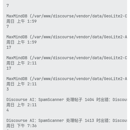
上午 6:17

    at requireModule (loader.js:24:1)

7

    at settings.js:3:5Understand this error

15

loader.js:247 Uncaught Error: Could not find module `
MaxMindDB (/var/www/discourse/vendor/data/GeoLite2-C
    at loader.js:247:1

周日 上午 1:59

MaxMindDB (/var/www/discourse/vendor/data/GeoLi
    at a (loader.js:258:1)

7

    at requireModule (loader.js:24:1)

    at settings.js:3:5Understand this error

MaxMindDB (/var/www/discourse/vendor/data/GeoLite2-A
loader.js:247 Uncaught Error: Could not find module `
周日 上午 1:59

    at loader.js:247:1

17

    at a (loader.js:258:1)

    at requireModule (loader.js:24:1)

MaxMindDB (/var/www/discourse/vendor/data/GeoLite2-C
    at settings.js:3:5Understand this error

周日 上午 2:11

loader.js:247 Uncaught Error: Could not find module `
17

    at loader.js:247:1

    at a (loader.js:258:1)

MaxMindDB (/var/www/discourse/vendor/data/GeoLite2-A
    at requireModule (loader.js:24:1)

周日 上午 2:11

    at settings.js:3:5Understand this error

3

loader.js:247 Uncaught Error: Could not find module `
    at loader.js:247:1

Discourse AI：SpamScanner 处理帖子 1404 时出错：DiscourseAi:
    at a (loader.js:258:1)

周日 上午 2:11

    at requireModule (loader.js:24:1)

4

    at settings.js:3:5Understand this error

loader.js:247 Uncaught Error: Could not find module `
Discourse AI：SpamScanner 处理帖子 1413 时出错：DiscourseAi:
    at loader.js:247:1

周日 下午 7:36
