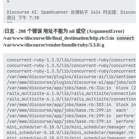
    at a (loader.js:258:1)

4

    at requireModule (loader.js:24:1)

    at settings.js:3:5Understand this error

Discourse AI：SpamScanner 处理帖子 1414 时出错：DiscourseAi:
loader.js:247 Uncaught Error: Could not find module `
周日 下午 7:38

    at loader.js:247:1

18

    at a (loader.js:258:1)

/日志 - 208 个错误 地址不能为 nil 或空 (ArgumentError)
    at requireModule (loader.js:24:1)

Discourse AI：SpamScanner 处理帖子 1535 时出错：DiscourseAi:
/var/www/discourse/lib/final_destimation/http.rb:5:in
connect
    at settings.js:3:5Understand this error

周日 下午 11:59

/var/www/discourse/vendor/bundle/ruby/3.3.0/.g
loader.js:247 Uncaught Error: Could not find module `
11

    at loader.js:247:1

    at a (loader.js:258:1)

作业异常：地址不能为 nil 或空

concurrent-ruby-1.3.5/lib/concurrent-ruby/concurrent/
    at requireModule (loader.js:24:1)

凌晨 4:34

concurrent-ruby-1.3.5/lib/concurrent-ruby/concurrent/
    at settings.js:3:5Understand this error

11

concurrent-ruby-1.3.5/lib/concurrent-ruby/concurrent/
loader.js:247 Uncaught Error: Could not find module `
/var/www/discourse/plugins/discourse-ai/lib/sentiment
    at loader.js:247:1

Discourse AI：SpamScanner 处理帖子 1485 时出错：DiscourseAi:
/var/www/discourse/plugins/discourse-ai/app/jobs/sche
    at a (loader.js:258:1)

凌晨 4:45

/var/www/discourse/app/jobs/base.rb:316:in `block (2 
    at requireModule (loader.js:24:1)

1384

rails_multisite-6.1.0/lib/rails_multisite/connection_
    at settings.js:3:5Understand this error

rails_multisite-6.1.0/lib/rails_multisite/connection_
loader.js:247 Uncaught Error: Could not find module `
作业异常：Net::SMTPServerBusy

/var/www/discourse/app/jobs/base.rb:303:in `block in p
    at loader.js:247:1

上午 9:04

/var/www/discourse/app/jobs/base.rb:299:in `each'  

    at a (loader.js:258:1)

1384

/var/www/discourse/app/jobs/base.rb:299:in `perform'  
    at requireModule (loader.js:24:1)

/var/www/discourse/app/jobs/base.rb:379:in `perform'  
    at settings.js:3:5Understand this error

作业异常：unexpected return

mini_scheduler-0.18.0/lib/mini_scheduler/manager.rb:1
loader.js:247 Uncaught Error: Could not find module `
上午 9:04

mini_scheduler-0.18.0/lib/mini_scheduler/manager.rb:7
    at loader.js:247:1

112
