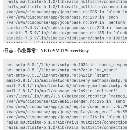
rails_multisite-6.1.0/lib/rails_multisite/connection_
rails_multisite-6.1.0/lib/rails_multisite/connection_
/var/www/discourse/app/jobs/base.rb:303:in `block in p
/var/www/discourse/app/jobs/base.rb:299:in `each'  

/var/www/discourse/app/jobs/base.rb:299:in `perform'  
sidekiq-7.3.9/lib/sidekiq/processor.rb:220:in `execute
sidekiq-7.3.9/lib/sidekiq/processor.rb:185:in `block 
sidekiq-7.3.9/lib/sidekiq/middleware/chain.rb:180:in `
sidekiq-7.3.9/lib/sidekiq/middleware/chain.rb:183:in 
/var/www/discourse/lib/sidekiq/pausable.rb:132:in `cal
/日志 - 作业异常：NET::SMTPServerBusy
sidekiq-7.3.9/lib/sidekiq/middleware/chain.rb:182:in `
sidekiq-7.3.9/lib/sidekiq/middleware/chain.rb:183:in 
sidekiq-7.3.9/lib/sidekiq/job/interrupt_handler.rb:9:i
net-smtp-0.5.1/lib/net/smtp.rb:1036:in `check_response
sidekiq-7.3.9/lib/sidekiq/middleware/chain.rb:182:in `
net-smtp-0.5.1/lib/net/smtp.rb:676:in `do_start'  

sidekiq-7.3.9/lib/sidekiq/middleware/chain.rb:183:in 
net-smtp-0.5.1/lib/net/smtp.rb:642:in `start'  

sidekiq-7.3.9/lib/sidekiq/metrics/tracking.rb:26:in `t
mail-2.8.1/lib/mail/network/delivery_methods/smtp.rb:
sidekiq-7.3.9/lib/sidekiq/metrics/tracking.rb:134:in `
mail-2.8.1/lib/mail/network/delivery_methods/smtp.rb:
sidekiq-7.3.9/lib/sidekiq/middleware/chain.rb:182:in `
mail-2.8.1/lib/mail/message.rb:269:in `deliver!'  

sidekiq-7.3.9/lib/sidekiq/middleware/chain.rb:173:in `
/usr/local/lib/ruby/3.3.0/delegate.rb:87:in `method_mi
sidekiq-7.3.9/lib/sidekiq/processor.rb:184:in `block 
/var/www/discourse/lib/email/sender.rb:296:in `send'  
sidekiq-7.3.9/lib/sidekiq/processor.rb:145:in `block 
/var/www/discourse/app/jobs/regular/user_email.rb:79:
sidekiq-7.3.9/lib/sidekiq/job_retry.rb:118:in `local' 
/var/www/discourse/app/jobs/regular/user_email.rb:39:i
sidekiq-7.3.9/lib/sidekiq/processor.rb:144:in `block 
/var/www/discourse/app/jobs/base.rb:316:in `block (2 
sidekiq-7.3.9/lib/sidekiq/config.rb:39:in `block in <c
rails_multisite-6.1.0/lib/rails_multisite/connection_
sidekiq-7.3.9/lib/sidekiq/processor.rb:139:in `block 
rails_multisite-6.1.0/lib/rails_multisite/connection_