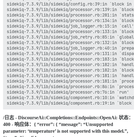
sidekiq-7.3.9/lib/sidekiq/job_logger.rb:15:in `call'  
sidekiq-7.3.9/lib/sidekiq/config.rb:39:in `block in <c
sidekiq-7.3.9/lib/sidekiq/processor.rb:133:in `block 
sidekiq-7.3.9/lib/sidekiq/processor.rb:139:in `block 
sidekiq-7.3.9/lib/sidekiq/job_retry.rb:85:in `global' 
sidekiq-7.3.9/lib/sidekiq/processor.rb:281:in `stats' 
sidekiq-7.3.9/lib/sidekiq/processor.rb:132:in `block i
sidekiq-7.3.9/lib/sidekiq/processor.rb:134:in `block 
sidekiq-7.3.9/lib/sidekiq/job_logger.rb:40:in `prepare
sidekiq-7.3.9/lib/sidekiq/job_logger.rb:15:in `call'  
sidekiq-7.3.9/lib/sidekiq/processor.rb:131:in `dispatc
sidekiq-7.3.9/lib/sidekiq/processor.rb:133:in `block 
sidekiq-7.3.9/lib/sidekiq/processor.rb:183:in `block 
sidekiq-7.3.9/lib/sidekiq/job_retry.rb:85:in `global' 
sidekiq-7.3.9/lib/sidekiq/processor.rb:182:in `handle_
sidekiq-7.3.9/lib/sidekiq/processor.rb:132:in `block i
sidekiq-7.3.9/lib/sidekiq/processor.rb:182:in `block i
sidekiq-7.3.9/lib/sidekiq/job_logger.rb:40:in `prepare
sidekiq-7.3.9/lib/sidekiq/processor.rb:181:in `handle_
sidekiq-7.3.9/lib/sidekiq/processor.rb:131:in `dispatc
sidekiq-7.3.9/lib/sidekiq/processor.rb:181:in `process
sidekiq-7.3.9/lib/sidekiq/processor.rb:183:in `block 
sidekiq-7.3.9/lib/sidekiq/processor.rb:86:in `process_
sidekiq-7.3.9/lib/sidekiq/processor.rb:182:in `handle_
sidekiq-7.3.9/lib/sidekiq/processor.rb:76:in `run'  

sidekiq-7.3.9/lib/sidekiq/processor.rb:182:in `block i
sidekiq-7.3.9/lib/sidekiq/component.rb:10:in `watchdog
sidekiq-7.3.9/lib/sidekiq/processor.rb:181:in `handle_
sidekiq-7.3.9/lib/sidekiq/processor.rb:181:in `process
sidekiq-7.3.9/lib/sidekiq/processor.rb:86:in `process_
sidekiq-7.3.9/lib/sidekiq/processor.rb:76:in `run'  

sidekiq-7.3.9/lib/sidekiq/component.rb:10:in `watchdog
/日志 - DiscourseAi::Completions::Endpoints::OpenAi: 状态：
400 - 响应体：{ “error”: { “message”: “Unsupported
parameter: ‘temperature’ is not supported with this model.”,