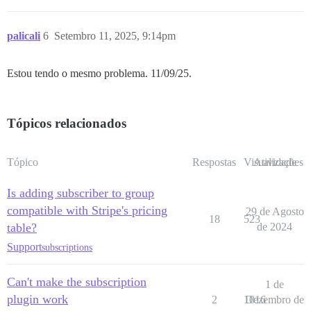
palicali
6
Setembro 11, 2025, 9:14pm
Estou tendo o mesmo problema. 11/09/25.
Tópicos relacionados
Tópico
Respostas
Visualizações
Atividade
Is adding subscriber to group
compatible with Stripe's pricing
29 de Agosto
18
523
table?
de 2024
Support
subscriptions
Can't make the subscription
1 de
plugin work
2
1016
Dezembro de