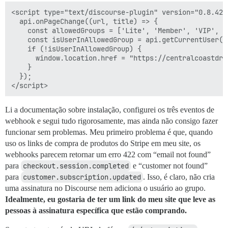
<script type="text/discourse-plugin" version="0.8.42">
  api.onPageChange((url, title) => {

    const allowedGroups = ['Lite', 'Member', 'VIP', 's
    const isUserInAllowedGroup = api.getCurrentUser()
    if (!isUserInAllowedGroup) {

      window.location.href = "https://centralcoastdri
    }

  });

Li a documentação sobre instalação, configurei os três eventos de
webhook e segui tudo rigorosamente, mas ainda não consigo fazer
funcionar sem problemas. Meu primeiro problema é que, quando
uso os links de compra de produtos do Stripe em meu site, os
webhooks parecem retornar um erro 422 com “email not found”
para
checkout.session.completed
e “customer not found”
para
customer.subscription.updated
. Isso, é claro, não cria
uma assinatura no Discourse nem adiciona o usuário ao grupo.
Idealmente, eu gostaria de ter um link do meu site que leve as
pessoas à assinatura específica que estão comprando.