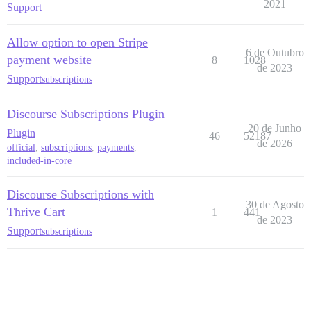
2021
Support
Allow option to open Stripe
6 de Outubro
payment website
8
1028
de 2023
Support
subscriptions
Discourse Subscriptions Plugin
20 de Junho
Plugin
46
52187
de 2026
official
,
subscriptions
,
payments
,
included-in-core
Discourse Subscriptions with
30 de Agosto
Thrive Cart
1
441
de 2023
Support
subscriptions