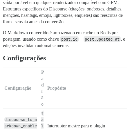
saída portável em qualquer renderizador compatível com GFM.
Estruturas específicas do Discourse (citações, oneboxes, detalhes,
menções, hashtags, emojis, lightboxes, enquetes) são reescritas de
forma sensata antes da conversão.
O Markdown convertido é armazenado em cache no Redis por
postagem, usando como chave
post.id
+
post.updated_at
, e
edições invalidam automaticamente.
Configurações
P
a
d
Configuração
Propósito
r
ã
o
f
discourse_to_m
a
arkdown_enable
l
Interruptor mestre para o plugin