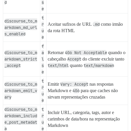
d
s
e
t
discourse_to_m
r
Aceitar sufixos de URL
.md
como irmão
arkdown_md_url
u
da rota HTML
s_enabled
e
f
discourse_to_m
a
Retornar
406 Not Acceptable
quando o
arkdown_strict
l
cabeçalho
Accept
do cliente excluir tanto
_accept
s
text/html
quanto
text/markdown
e
t
discourse_to_m
Emitir
Vary: Accept
nas respostas
r
arkdown_emit_v
Markdown e
406
para que caches não
u
ary
sirvam representações cruzadas
e
discourse_to_m
t
Incluir URL, categoria, tags, autor e
arkdown_includ
r
carimbos de data/hora na representação
e_post_metadat
u
Markdown
a
e