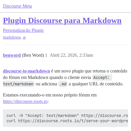
Discourse Meta
Plugin Discourse para Markdown
Personalização
Plugin
,
markdown
ai
benword
(Ben Word)
1
Abril 22, 2026, 2:33am
discourse-to-markdown
é um novo plugin que retorna o conteúdo
do fórum em Markdown quando o cliente envia
Accept: 
text/markdown
ou adiciona
.md
a qualquer URL de conteúdo.
Estamos executando-o em nosso próprio fórum em
https://discourse.roots.io
:
curl -H "Accept: text/markdown" https://discourse.root