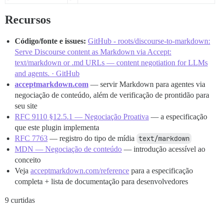
Recursos
Código/fonte e issues:
GitHub - roots/discourse-to-markdown:
Serve Discourse content as Markdown via Accept:
text/markdown or .md URLs — content negotiation for LLMs
and agents. · GitHub
acceptmarkdown.com
— servir Markdown para agentes via
negociação de conteúdo, além de verificação de prontidão para
seu site
RFC 9110 §12.5.1 — Negociação Proativa
— a especificação
que este plugin implementa
RFC 7763
— registro do tipo de mídia
text/markdown
MDN — Negociação de conteúdo
— introdução acessível ao
conceito
Veja
acceptmarkdown.com/reference
para a especificação
completa + lista de documentação para desenvolvedores
9 curtidas