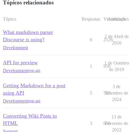
Tópicos relacionados
Tópico
Respostas
Visualizações
Atividade
What markdown parser
2 de Abril de
Discourse is using?
6
2126
2016
Development
API for preview
1 de Outubro
1
950
de 2019
Development
rest-api
Getting Markdown for a post
3 de
using API
5
555
Setembro de
2024
Development
rest-api
Converting Wiki Posts to
13 de
HTML
3
616
Fevereiro de
2022
Support