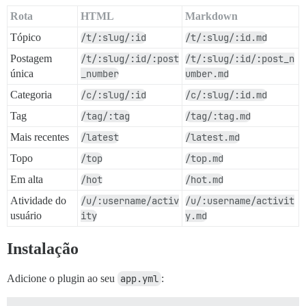
Rota
HTML
Markdown
Tópico
/t/:slug/:id
/t/:slug/:id.md
Postagem
/t/:slug/:id/:post
/t/:slug/:id/:post_n
única
_number
umber.md
Categoria
/c/:slug/:id
/c/:slug/:id.md
Tag
/tag/:tag
/tag/:tag.md
Mais recentes
/latest
/latest.md
Topo
/top
/top.md
Em alta
/hot
/hot.md
Atividade do
/u/:username/activ
/u/:username/activit
usuário
ity
y.md
Instalação
Adicione o plugin ao seu
app.yml
: