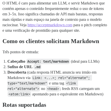
O HTML é caro para alimentar um LLM, e servir Markdown que
contém apenas o conteúdo frequentemente reduz o uso de tokens
em 3–5x. Isso significa chamadas de API mais baratas, respostas
mais rápidas e mais espaço na janela de contexto para o modelo
raciocinar. Veja
https://acceptmarkdown.com
para o pitch completo
e uma verificação de prontidão para qualquer site.
Como os clientes solicitam Markdown
Três pontos de entrada:
Cabeçalho
Accept: text/markdown
(ideal para LLMs)
Sufixo de URL
.md
Descoberta
(cada resposta HTML anuncia seu irmão em
Markdown via
Link: <...>; rel="alternate"; 
type="text/markdown"
e uma tag
<link 
rel="alternate">
no
<head>
; feeds RSS carregam um
<atom:link>
apontando para o equivalente em Markdown)
Rotas suportadas