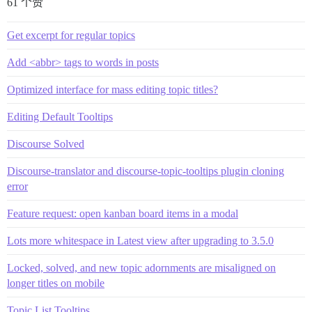
61 个赞
Get excerpt for regular topics
Add <abbr> tags to words in posts
Optimized interface for mass editing topic titles?
Editing Default Tooltips
Discourse Solved
Discourse-translator and discourse-topic-tooltips plugin cloning
error
Feature request: open kanban board items in a modal
Lots more whitespace in Latest view after upgrading to 3.5.0
Locked, solved, and new topic adornments are misaligned on
longer titles on mobile
Topic List Tooltips