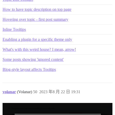
How to have topic description on top page
Hovering over topic - first post summary
Inline Tooltips
Enabling a plugin for a specific theme only
What's with this weird house? I mean, arrow!
Some posts showing 'ignored content'
Blog-style layout affects Tooltips
volanar
(Volanar)
50
2023 年8 月 22 日 19:31