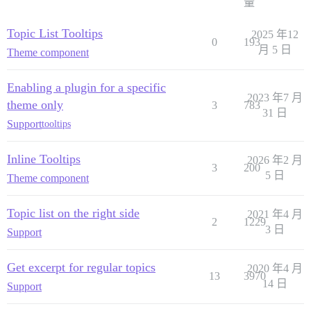
量
Topic List Tooltips
2025 年12
0
193
月 5 日
Theme component
Enabling a plugin for a specific
2023 年7 月
theme only
3
783
31 日
Support
tooltips
Inline Tooltips
2026 年2 月
3
200
5 日
Theme component
Topic list on the right side
2021 年4 月
2
1229
3 日
Support
Get excerpt for regular topics
2020 年4 月
13
3970
14 日
Support