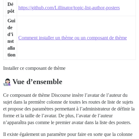
Dé
https://github.com/Lillinator/topic-list-author-posters
pôt
Gui
de
d’i
Comment installer un thème ou un composant de thème
nst
alla
tion
Installer ce composant de thème
Vue d’ensemble
Ce composant de thème Discourse insère l’avatar de l’auteur du
sujet dans la première colonne de toutes les routes de liste de sujets
et propose des paramètres permettant à l’administrateur de définir la
forme et la taille de l’avatar. De plus, l’avatar de l’auteur
n’apparaîtra pas comme le premier avatar dans la liste des posters.
Il existe également un paramètre pour faire en sorte que la colonne