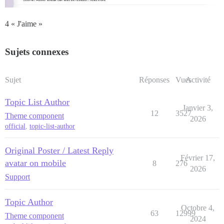
4 « J'aime »
Sujets connexes
Sujet
Réponses
Vues
Activité
Topic List Author
Janvier 3,
12
3527
Theme component
2026
official
,
topic-list-author
Original Poster / Latest Reply
Février 17,
avatar on mobile
8
276
2026
Support
Topic Author
Octobre 4,
63
12999
Theme component
2024