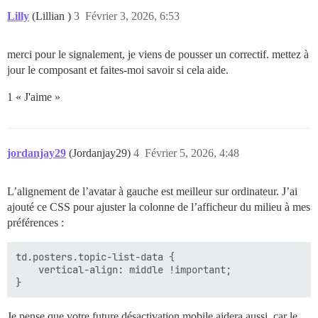
Lilly
(Lillian )
3
Février 3, 2026, 6:53
merci pour le signalement, je viens de pousser un correctif. mettez à
jour le composant et faites-moi savoir si cela aide.
1 « J'aime »
jordanjay29
(Jordanjay29)
4
Février 5, 2026, 4:48
L’alignement de l’avatar à gauche est meilleur sur ordinateur. J’ai
ajouté ce CSS pour ajuster la colonne de l’afficheur du milieu à mes
préférences :
td.posters.topic-list-data {

    vertical-align: middle !important;

Je pense que votre future désactivation mobile aidera aussi, car le