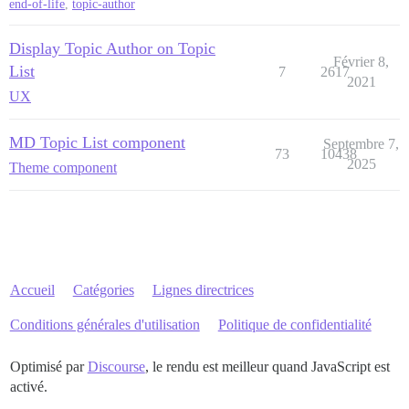
end-of-life
,
topic-author
Display Topic Author on Topic
Février 8,
List
7
2617
2021
UX
MD Topic List component
Septembre 7,
73
10438
2025
Theme component
Accueil
Catégories
Lignes directrices
Conditions générales d'utilisation
Politique de confidentialité
Optimisé par
Discourse
, le rendu est meilleur quand JavaScript est
activé.