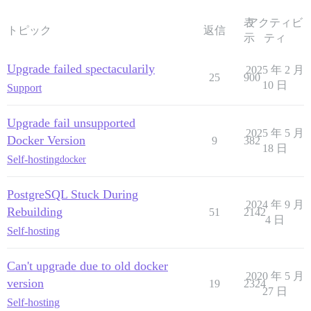
I, [2025-10-29T21:17:43.405986 #1]  INFO -- : > HOME=
表
アクティビ
I, [2025-10-29T21:17:43.409259 #1]  INFO -- :
トピック
返信
示
ティ
2025-10-29 21:17:43.688 UTC [44] LOG:  PostgreSQL
2025-10-29 21:17:43.689 UTC [44] LOG:  IPv4 ア
2025-10-29 21:17:43.689 UTC [44] LOG:  IPv6 ア
Upgrade failed spectacularily
2025 年 2 月
2025-10-29 21:17:43.915 UTC [44] LOG:  Unix ソケット
25
900
10 日
Support
2025-10-29 21:17:44.115 UTC [47] LOG:  データ
2025-10-29 21:17:44.454 UTC [47] LOG: 
2025-10-29 21:17:44.616 UTC [47] LOG:  redo は 150
Upgrade fail unsupported
2025-10-29 21:17:44.616 UTC [47] LOG:  150/A4
2025 年 5 月
2025-10-29 21:17:44.616 UTC [47] LOG:  redo 
Docker Version
9
382
18 日
2025-10-29 21:17:44.742 UTC [45] LOG:  チェック
Self-hosting
docker
2025-10-29 21:17:45.453 UTC [45] LOG:  チ
PostgreSQL Stuck During
2024 年 9 月
Rebuilding
51
2142
4 日
Self-hosting
Can't upgrade due to old docker
2020 年 5 月
version
19
2324
27 日
Self-hosting