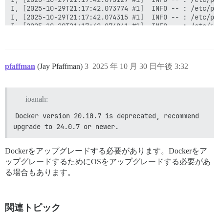
I, [2025-10-29T21:17:42.073774 #1]  INFO -- : /etc/
I, [2025-10-29T21:17:42.074315 #1]  INFO -- : /etc
I, [2025-10-29T21:17:42.074841 #1]  INFO -- : /etc
I, [2025-10-29T21:17:42.075291 #1]  INFO -- : > if [ 
  /root/install_postgres &amp;&amp; rm -f /root/instal
elif [ -e /shared/postgres_run/.s.PGSQL.5432 ]; then

  socat /dev/null UNIX-CONNECT:/shared/postgres_run/.
pfaffman
(Jay Pfaffman)
3
2025 年 10 月 30 日午後 3:32
fi

ロケール設定に失敗しました！

[error] 文字マップファイル `UTF-8' が見つかりません: No such 
ioanah:
ロケール設定に失敗しました！

[error] デフォルトの文字マップファイル `ANSI_X3.4-1968' が見
Docker version 20.10.7 is deprecated, recommend 
perl: warning: ロケール設定に失敗しました。

upgrade to 24.0.7 or newer.
perl: warning: ロケール設定を確認してください:

	LANGUAGE = "en_US.UTF-8",

	LC_ALL = "en_US.UTF-8",

Dockerをアップグレードする必要があります。Dockerをア
	LANG = "en_US.UTF-8"

ップグレードするためにOSをアップグレードする必要があ
    がシステムでサポートされ、インストールされていることを確
る場合もあります。
perl: warning: 標準ロケール ("C") にフォールバックします。
/bin/bash: warning: setlocale: LC_ALL: ロケールを変更で
I, [2025-10-29T21:17:43.405389 #1]  INFO -
  en_US.UTF-8... done

関連トピック
生成完了。
