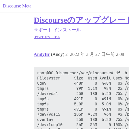
Discourse Meta
Discourseのアップグ
サポート
インストール
server-resources
AndyBr
(Andy)
2
2022 年 3 月 27 日午前 2:08
root@DO-Discourse:/var/discourse# df -h

Filesystem      Size  Used Avail Use% Mo
udev            448M     0  448M   0% /d
tmpfs            99M  1.1M   98M   2% /r
/dev/vda1        25G   18G  6.2G  75% /

tmpfs           491M     0  491M   0% /d
tmpfs           5.0M     0  5.0M   0% /r
tmpfs           491M     0  491M   0% /s
/dev/vda15      105M  9.2M   96M   9% /b
overlay          25G   18G  6.2G  75% /v
/dev/loop10      56M   56M     0 100% /s