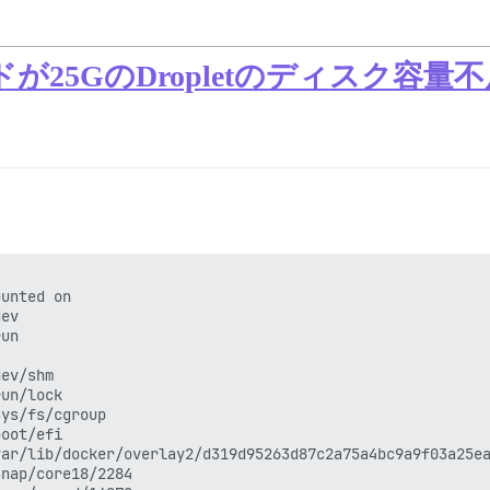
レードが25GのDropletのディスク
unted on

ev

un

ev/shm

un/lock

ys/fs/cgroup

oot/efi

ar/lib/docker/overlay2/d319d95263d87c2a75a4bc9a9f03a25ea
nap/core18/2284
