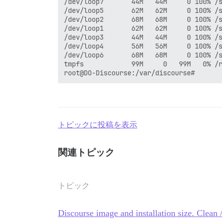
/dev/loop7       44M   44M     0 100% /s
/dev/loop5       62M   62M     0 100% /s
/dev/loop2       68M   68M     0 100% /s
/dev/loop1       62M   62M     0 100% /s
/dev/loop3       44M   44M     0 100% /s
/dev/loop4       56M   56M     0 100% /s
/dev/loop6       68M   68M     0 100% /s
tmpfs            99M     0   99M   0% /r
トピックに投稿を表示
関連トピック
トピック
Discourse image and installation size. Clean 