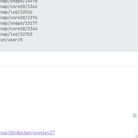
nap/snapd/14978

nap/core20/1361

nap/lxd/22526

nap/core20/1376

nap/snapd/15177

nap/core18/2344

nap/lxd/22753

un/user/0

返
/var/lib/docker/overlay2?
1