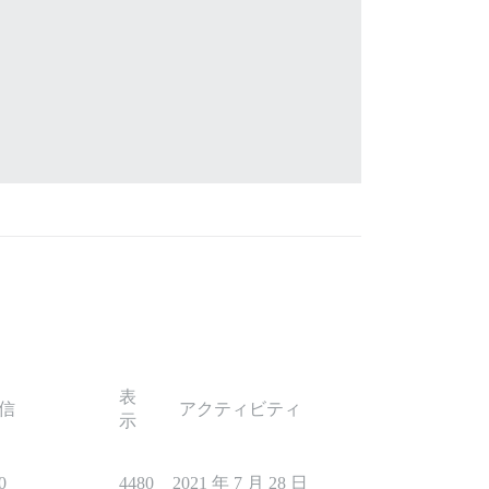
表
信
アクティビティ
示
0
4480
2021 年 7 月 28 日