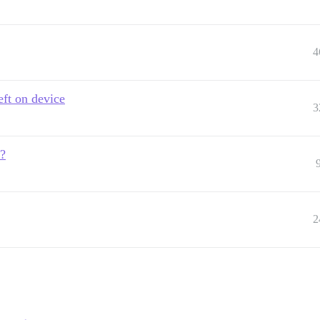
4
eft on device
3
e?
2