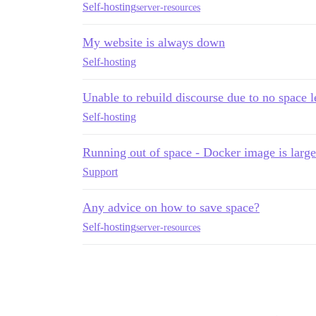
Self-hosting
server-resources
My website is always down
Self-hosting
Unable to rebuild discourse due to no space l
Self-hosting
Running out of space - Docker image is larg
Support
Any advice on how to save space?
Self-hosting
server-resources