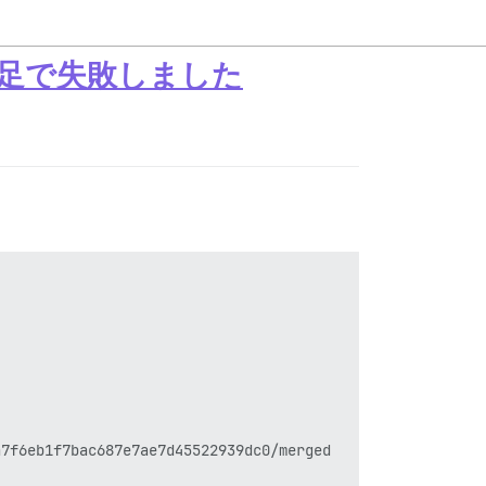
容量不足で失敗しました
7f6eb1f7bac687e7ae7d45522939dc0/merged
