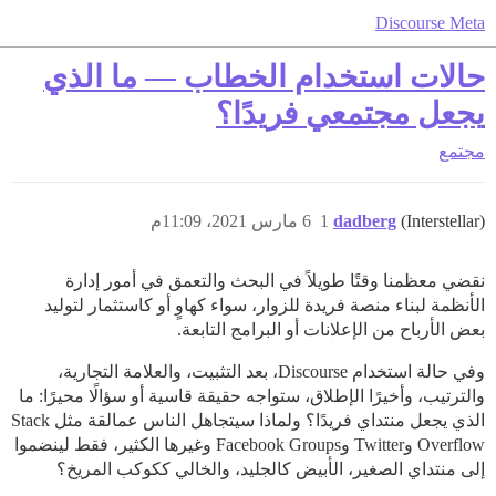
Discourse Meta
حالات استخدام الخطاب — ما الذي
يجعل مجتمعي فريدًا؟
مجتمع
(Interstellar)
dadberg
1
6 مارس 2021، 11:09م
نقضي معظمنا وقتًا طويلاً في البحث والتعمق في أمور إدارة
الأنظمة لبناء منصة فريدة للزوار، سواء كهاوٍ أو كاستثمار لتوليد
بعض الأرباح من الإعلانات أو البرامج التابعة.
وفي حالة استخدام Discourse، بعد التثبيت، والعلامة التجارية،
والترتيب، وأخيرًا الإطلاق، ستواجه حقيقة قاسية أو سؤالًا محيرًا: ما
الذي يجعل منتداي فريدًا؟ ولماذا سيتجاهل الناس عمالقة مثل Stack
Overflow وTwitter وFacebook Groups وغيرها الكثير، فقط لينضموا
إلى منتداي الصغير، الأبيض كالجليد، والخالي ككوكب المريخ؟