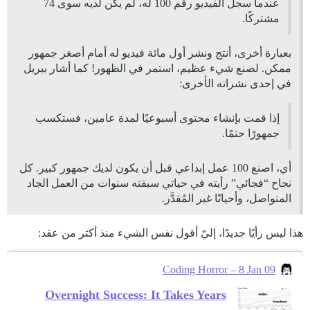
عندما سجل الفيديو رقم 100 له، لم يكن لديه سوى 74
مشتركًا.
بعبارة أخرى، أنتج ونشر أول مائة فيديو له أمام أصغر جمهور
ممكن. لصنع شيء عظيم، استمر في الظهور! كما أشار بيريل
في إحدى نشراته الأخرى:
إذا قمت بإنشاء محتوى أسبوعيًا لمدة عامين، فستكسب
جمهورًا حتمًا.
أي، اصنع 100 عمل إبداعي قبل أن يكون لديك جمهور كبير. كل
نجاح “فجائي” رأيته في حياتي سبقته سنوات من العمل الجاد
المتواصل، وأحيانًا غير المُقدَّر.
هذا ليس رأيًا جديدًا، إليّ أقول نفس الشيء منذ أكثر من عقد:
Coding Horror – 8 Jan 09
Overnight Success: It Takes Years