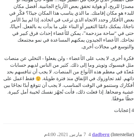
مصدرًا للربح، أو هواية تحقق بعض الأرباح الجانبية. أفضل مكان
للبدء هو مكان إقامتك. ما الذي يناسب هذا المكان جيدًا؟ فكّر في
بعض الأفكار وحدد الاتجاه الذي ترغب في اتخاذه. إذا لم يبدُ الأمر
ناجحًا، يمكنك دائمًا التغيير أو البناء على ما بدأت به بالفعل. أحيانًا،
حتى في “ساحة مزدحمة”، يمكن للأعضاء إحداث فرق كبير في
نجاحك. الأعضاء الجيدون يمكنهم المساعدة في نمو مجتمعك
والتوسع في مجالات أخرى.
فكرة أخرى. لا يجب على الأعضاء - ولن يفعلوا - التخلي عن منصات
مثل فيسبوك وتويتر وما إلى ذلك. كثير من الناس لديهم حسابات
مُعدّة في معظم هذه الأنواع من المنصات. لا يجب أن تنافسهم بحد
ذاتهم. لقد تجاوزوك في الإنفاق منذ فترة طويلة.
فقط اعمل على
أفكارك وستنمو في الوقت المناسب. لا يجب أن تتوقع أبدًا نجاحًا بين
عشية وضحاها. إذا فعلت ذلك، فأنت تُجهّز نفسك لخيبة أمل كبيرة.
حظًا موفقًا.
4 إعجابات
(Interstellar)
dadberg
4
7 مارس 2021، 4:00م