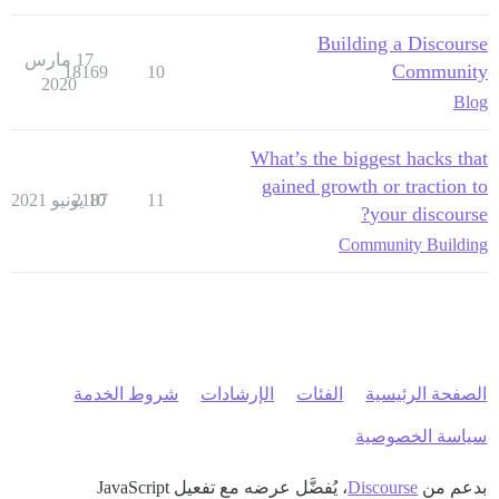
Building a Discourse
17 مارس
Community
18169
10
2020
Blog
What’s the biggest hacks that
gained growth or traction to
11
10 يونيو 2021
2187
your discourse?
Community Building
الصفحة الرئيسية
الفئات
الإرشادات
شروط الخدمة
سياسة الخصوصية
بدعم من
Discourse
، يُفضَّل عرضه مع تفعيل JavaScript