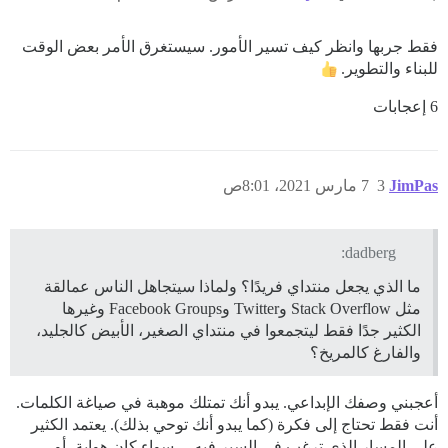
فقط جربها وانظر كيف تسير الأمور. سيستغرق الأمر بعض الوقت
للبناء والتطوير.
6 إعجابات
JimPas
3
7 مارس 2021، 8:01ص
dadberg:
ما الذي يجعل منتداي فريدًا؟ ولماذا سيتجاهل الناس عمالقة
مثل Stack Overflow وTwitter وFacebook Groups وغيرها
الكثير جدًا فقط ليتجمعوا في منتداي الصغير، الأبيض كالجليد،
والفارغ كالمريخ؟
أعجبني وصفك الإبداعي. يبدو أنك تمتلك موهبة في صياغة الكلمات.
أنت فقط تحتاج إلى فكرة (كما يبدو أنك توحي بذلك). يعتمد الكثير
على المسار الذي ترغب في السير فيه… سواء كان هواية، أو