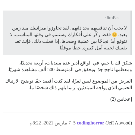
JimPas:
لا يجب أن تنافسهم بحد ذاتهم. لقد تجاوزوا ميزانيتك منذ زمن
بعيد.
فقط ركّز على أفكارك وستنمو في وقتها المناسب. لا
تتوقع أبدًا نجاحًا بين عشية وضحاها. إذا فعلت ذلك، فإنك تعد
نفسك لخيبة أمل كبيرة. حظًا موفقًا.
شكرًا لك يا جيم، في الواقع أدير عدة منتديات، أربعة تحديدًا،
ومعظمها ناجح جدًا ويحقق في المتوسط 500 ألف مشاهدة شهريًا.
الغرض من الموضوع ليس لغزًا، لقد كنت أقصد حقًا توضيح الارتباك
الحتمي الذي يواجه المبتدئين، ربما يلهم ذلك شخصًا ما.
إعجابَين (2)
(Jeff Atwood)
codinghorror
5
7 مارس 2021، 8:22م