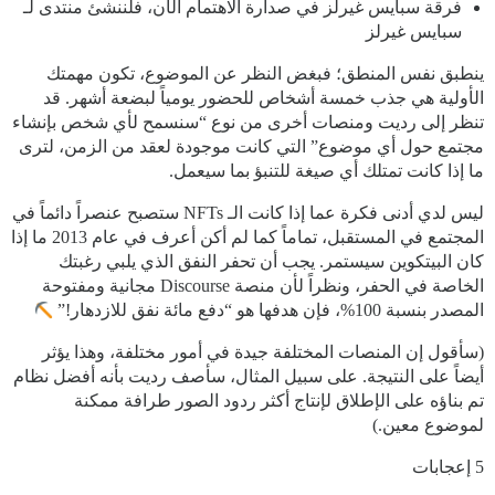
فرقة سبايس غيرلز في صدارة الاهتمام الآن، فلننشئ منتدى لـ
سبايس غيرلز
ينطبق نفس المنطق؛ فبغض النظر عن الموضوع، تكون مهمتك
الأولية هي جذب خمسة أشخاص للحضور يومياً لبضعة أشهر. قد
تنظر إلى رديت ومنصات أخرى من نوع “سنسمح لأي شخص بإنشاء
مجتمع حول أي موضوع” التي كانت موجودة لعقد من الزمن، لترى
ما إذا كانت تمتلك أي صيغة للتنبؤ بما سيعمل.
ليس لدي أدنى فكرة عما إذا كانت الـ NFTs ستصبح عنصراً دائماً في
المجتمع في المستقبل، تماماً كما لم أكن أعرف في عام 2013 ما إذا
كان البيتكوين سيستمر. يجب أن تحفر النفق الذي يلبي رغبتك
الخاصة في الحفر، ونظراً لأن منصة Discourse مجانية ومفتوحة
المصدر بنسبة 100%، فإن هدفها هو “دفع مائة نفق للازدهار!”
(سأقول إن المنصات المختلفة جيدة في أمور مختلفة، وهذا يؤثر
أيضاً على النتيجة. على سبيل المثال، سأصف رديت بأنه أفضل نظام
تم بناؤه على الإطلاق لإنتاج أكثر ردود الصور طرافة ممكنة
لموضوع معين.)
5 إعجابات