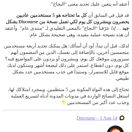
أعتقد أنه يتعين عليك تحديد معنى “النجاح”.
قد قيل في السابق أن
كل ما تحتاجه هو 5 مستخدمين عاديين
يحضرون وينشرون كل يوم لكي تعمل نسخة من Discourse بشكل
جيد
…
إذا
عرّفنا “النجاح” بالمعنى التقليدي لـ “منتدى عام”. وأعتقد
أن هذه نصيحة عملية مفيدة، وهي صحيحة بشكل عام.
لذلك، قبل أن تبدأ، أود أن أسألك: هل يمكنك تحديد أربعة مستخدمين
متحمسين آخرين، بالإضافة إلى نفسك، الذين من
المضمون
أنهم
سيزورون موقعك كل يوم، وينشرون أو يردون على المواضيع فيه؟
كل يوم، دون انقطاع. استمر على ذلك لبضعة أشهر وستكون لديك
موقع قابل للاستمرار، وستبدأ في جذب مستخدمين جدد بشكل
طبيعي.
تحتاج إلى هذه النواة المكونة من 5 منتظمين. وبمجرد امتلاكك لها،
استغل النصائح الواردة في مدونات المدونة أدناه لتسريع العملية
وجذب عدد أكبر من المستخدمين
Discourse – 1 Aug 14