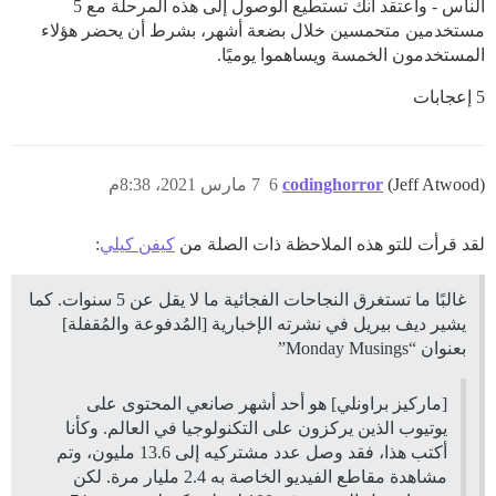
الناس - وأعتقد أنك تستطيع الوصول إلى هذه المرحلة مع 5
مستخدمين متحمسين خلال بضعة أشهر، بشرط أن يحضر هؤلاء
المستخدمون الخمسة ويساهموا يوميًا.
5 إعجابات
(Jeff Atwood)
codinghorror
6
7 مارس 2021، 8:38م
لقد قرأت للتو هذه الملاحظة ذات الصلة من
كيفن كيلي
:
غالبًا ما تستغرق النجاحات الفجائية ما لا يقل عن 5 سنوات. كما
يشير ديف بيريل في نشرته الإخبارية [المُدفوعة والمُقفلة]
بعنوان “Monday Musings”
[ماركيز براونلي] هو أحد أشهر صانعي المحتوى على
يوتيوب الذين يركزون على التكنولوجيا في العالم. وكأنا
أكتب هذا، فقد وصل عدد مشتركيه إلى 13.6 مليون، وتم
مشاهدة مقاطع الفيديو الخاصة به 2.4 مليار مرة. لكن