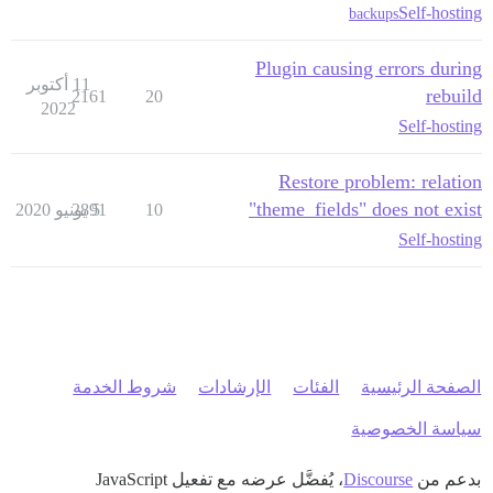
Self-hosting
backups
Plugin causing errors during
11 أكتوبر
rebuild
2161
20
2022
Self-hosting
Restore problem: relation
"theme_fields" does not exist
10
5 يونيو 2020
2891
Self-hosting
الصفحة الرئيسية
الفئات
الإرشادات
شروط الخدمة
سياسة الخصوصية
بدعم من
Discourse
، يُفضَّل عرضه مع تفعيل JavaScript