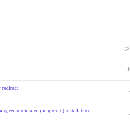
返
1
 redirect
sing recommended (supported) installation