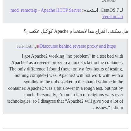
AstonJ:
لـ CentOS 7، استخدم:
mod_remoteip - Apache HTTP Server
Version 2.5
هل يمكنني اقتراح هذا لاستخدام Apache كوكيل عكسي؟
Discourse behind reverse proxy and https
Self-hosting
I got Apache2 working “no problem” in a test bed with
Apache2 as a reverse proxy to a unix socket in the container:
The only difference I found (note: only a few hours of testing,
nothing complete) was: Apache2 will not work with with a
symlink to the unix socket in the shared volume in the
container; Apache2 was a bit slower in a rough test, but not by
much. Personally, I’m not a fan of religious wars over
technologies; so I disagree that “Apache2 will give you a lot of
issues.” I did n…