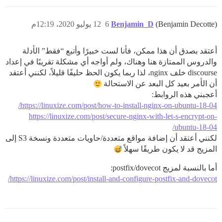
(Benjamin Decotte)
Benjamin_D
6
12 يوليو 2020، 12:19م
أعتقد بصدق أن هذا ممكن، فأنا لست خبيرًا وأتبع “فقط” الأدلة
والدروس الممتازة هنا وهناك، ولم أواجه أي مشكلة تقريبًا في إعداد
discourse خلف nginx، لذا ربما يكون الحظ حليفًا قليلاً، لكنني أعتقد
أن الأمر بعيد كل البعد عن الاستحالة
أعجبني هذه الروابط:
https://linuxize.com/post/how-to-install-nginx-on-ubuntu-18-04/
https://linuxize.com/post/secure-nginx-with-let-s-encrypt-on-
ubuntu-18-04/
لكنني أعتقد أن إضافة مواقع متعددة/حاويات متعددة ونسخة S3 إلى
المزيج قد لا يكون طريقًا سهلاً
أما بالنسبة لمزيج postfix/dovecot:
https://linuxize.com/post/install-and-configure-postfix-and-dovecot/