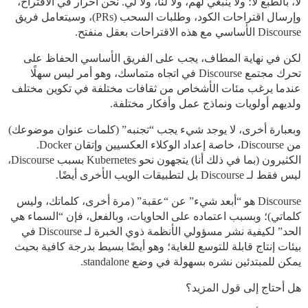
لا، بالطبع لا؛ ولا ينبغي لهم، ولا لنا، ولا لي. نحن أحرار في الاقتراح،
وإرسال اقتراحات الكود، وطلبات السحب (PRs)، وسيتعامل فريق
Discourse الأساسي مع هذه الاقتراحات بعقل منفتح.
لكن في نهاية المطاف، يجب على الفريق الأساسي الحفاظ على
تحرك مجتمع Discourse في اتجاه متماسك، وهو أمر ليس سهلًا
عندما يرغب مئات الأشخاص من ثقافات مختلفة في تكوين مختلف
ولديهم أولويات ونماذج عمل وأفكار مختلفة.
وبعبارة أخرى، لا يوجد شيء يجب “تجنبه” (كلمات عنوان موضوعك)
من Discourse، خاصة إعداد الوكلاء العكسيين وإتقان Docker.
الكثيرون (بما في ذلك أنا) يتجهون نحو Kubernetes بسبب Discourse،
ليس فقط لـ Discourse بل لتطبيقات الويب الأخرى أيضًا.
Discourse هو “أبعد شيء” عن “عقبة” (مرة أخرى، كلماتك، وليس
كلماتي)؛ وبسبب اعتماده على الحاويات، وبالفعل، فإن “السماء هي
الحد” لكيفية نشر مسؤولي الأنظمة ذوي الخبرة لـ Discourse في
بيئات إنتاج قابلة للتوسع للغاية؛ وهو أيضًا بسيط بدرجة كافية بحيث
يمكن للمبتدئين نشره بسهولة في وضع standalone.
هل أحتاج إلى قول المزيد؟