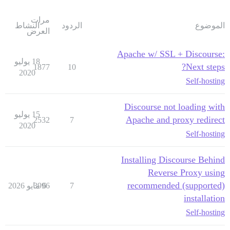
مرات
الموضوع
الردود
النشاط
العرض
Apache w/ SSL + Discourse:
18 يوليو
Next steps?
1877
10
2020
Self-hosting
Discourse not loading with
15 يوليو
Apache and proxy redirect
2532
7
2020
Self-hosting
Installing Discourse Behind
Reverse Proxy using
recommended (supported)
7
6 مايو 2026
3996
installation
Self-hosting