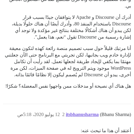
بي.
أدرك أن Discourse و Apache لا يتوافقان جيدًا بسبب قرار
Discourse باستخدام المنفذ 80، وأدرك أيضًا أن هناك حلولًا بديلة،
لكن يبدو أن هناك أشكالًا مختلفة بنتائج غير مؤكدة ولا توجد أي
إشارة رسمية من Discourse تقول “نعم، هذا يعمل”.
أنا مرتبك قليلاً حول سبب تصميم منصة رائعة كهذه لتكون معيقة
لإدارة خادم ويب بجانبها، لكن تجربتي مع البرنامج حتى الآن جعلتني
مهتمًا بما يكفي لإيجاد طريقة لجعلها تعمل. لقد رأيت أن تكامل
WordPress موجود ويتم الترويج له في صفحة الميزات، لكن مرة
أخرى، يبدو أن Discourse لم يُصمم ليكون إلا نظامًا قائمًا بذاته.
هل هناك أي نصيحة أو مدخلات ممن واجهوا نفس المعضلة؟ شكرًا!
(Bhanu Sharma)
itsbhanusharma
2
12 يوليو 2020، 5:18ص
أعتقد أن هذا ما تبحث عنه: