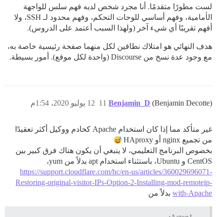
لست مطورًا متقدمًا. أنا مجرد شخص لديه فهم سلس للواجهة
الأمامية، وفهم أساسي للوحات التحكم، وفهم محدود لـ SSH، ولا
أفهم تقريبًا أي شيء آخر (ولهذا السبب أعتمد على الدروس).
هدف النهائي هو امتلاك نطاقين لكل منهما صفحة رئيسية خاصة به،
مع وجود عدة نسخ من Discourse (واحدة لكل موقع). أمور بسيطة.
(Benjamin Decotte)
Benjamin_D
11
12 يوليو 2020، 1:54م
غير متأكد مما إذا كان استخدام Apache كخادم ووكيل أكثر تعقيدًا
من تجميع nginx أو HAproxy
بخصوص البرنامج التعليمي، لا ينبغي أن يكون هناك فرق كبير بين
CentOS و Ubuntu، باستثناء استخدام apt بدلاً من yum،
https://support.cloudflare.com/hc/en-us/articles/360029696071-
Restoring-original-visitor-IPs-Option-2-Installing-mod-remoteip-
with-Apache
بدلاً من