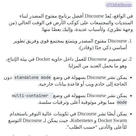
@OrbitStorm
في الواقع، يُعدّ Discourse أفضل برنامج مفتوح المصدر لبناء
المنتديات والمجتمعات على كوكب الأرض في الوقت الحالي (من
وجهة نظري)، ولأسباب عديدة، وإليك بعضًا منها:
Discourse مفتوح المصدر ويتمتع بمجتمع قوي وفريق تطوير
أساسي ذكي جدًا (وقادر).
تم تصميم Discourse للعمل داخل حاوية Docker في بيئة الإنتاج،
وهو ما يحمل العديد من المزايا:
يمكن نشر Discourse بسهولة في وضع
standalone mode
دون
الحاجة إلى خادم ويب أو قاعدة بيانات خارجية.
يمكن نشر Discourse بسهولة في وضع
multi-container 
mode
مما يوفر موثوقية أعلى وترقيات سلسة.
يمكن أيضًا نشر Discourse في تكوينات عالية التوفر باستخدام
Docker Swarm و Kubernetes، حيث يمكن لـ Discourse التوسع
للأعلى والأدنى “حسب الطلب”.