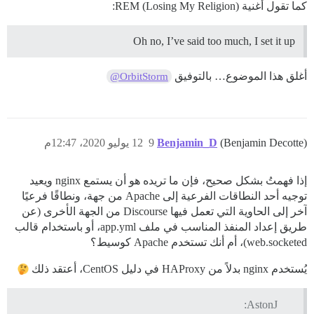
كما تقول أغنية REM (Losing My Religion):
Oh no, I’ve said too much, I set it up
أغلق هذا الموضوع… بالتوفيق
@OrbitStorm
(Benjamin Decotte)
Benjamin_D
9
12 يوليو 2020، 12:47م
إذا فهمتُ بشكل صحيح، فإن ما تريده هو أن يستمع nginx ويعيد
توجيه أحد النطاقات الفرعية إلى Apache من جهة، ونطاقًا فرعيًا
آخر إلى الحاوية التي تعمل فيها Discourse من الجهة الأخرى (عن
طريق إعداد المنفذ المناسب في ملف app.yml، أو باستخدام قالب
web.socketed)، أم أنك تستخدم Apache كوسيط؟
يُستخدم nginx بدلاً من HAProxy في دليل CentOS، أعتقد ذلك
AstonJ: