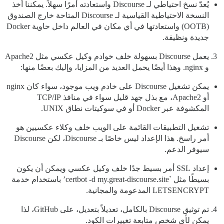
يُعدّ نسخ احتياطي لـ Discourse واستعادته أمرًا سهلاً. يمكننا أخذ
النسخة الاحتياطية القياسية لـ Discourse المتاحة خارج الصندوق
(OOTB) واستعادتها في أي مكان في العالم داخل حاوية Docker
جديدة ونظيفة.
يعمل Discourse بسهولة خلف خوادم وكيل عكسي مثل Apache2
و nginx. وهذا أيضًا يحمل العديد من المزايا، وإليك بعضًا منها:
يمكن تشغيل Discourse على خادم ويب موجود، سواء كان nginx
أو Apache2، مع بذل جهد قليل سواء في منافذ TCP/IP
المكشوفة عبر Docker أو في سوكيتات نطاق UNIX.
تشغيل التطبيقات القائمة على الويب خلف وكلاء عكسيين هو
أمر راسخ. هذا الإعداد ليس خاصًا بـ Discourse، لكن Discourse
سيوفر الدعم.
إعداد SSL أمر بسيط جدًا خلف وكيل عكسي ويمكن أن يكون
بسيطًا مثل `certbot -d my.great-discourse.site’ باستخدام خدمة
LETSENCRYPT المدعومة والمجانية.
تم توثيق Discourse بالكامل، تعديلاً بتعديل، على GitHub، لذا
يمكن لأي شخص متابعة تغييرات الكود.