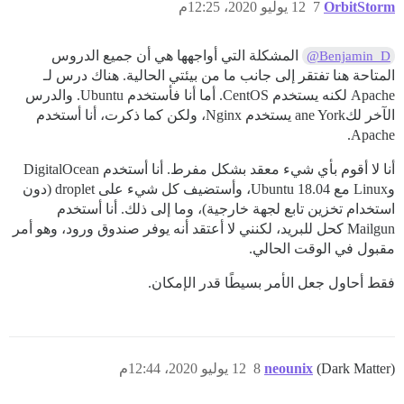
OrbitStorm
7
12 يوليو 2020، 12:25م
المشكلة التي أواجهها هي أن جميع الدروس
@Benjamin_D
المتاحة هنا تفتقر إلى جانب ما من بيئتي الحالية. هناك درس لـ
Apache لكنه يستخدم CentOS. أما أنا فأستخدم Ubuntu. والدرس
الآخر لكane York يستخدم Nginx، ولكن كما ذكرت، أنا أستخدم
Apache.
أنا لا أقوم بأي شيء معقد بشكل مفرط. أنا أستخدم DigitalOcean
وLinux مع Ubuntu 18.04، وأستضيف كل شيء على droplet (دون
استخدام تخزين تابع لجهة خارجية)، وما إلى ذلك. أنا أستخدم
Mailgun كحل للبريد، لكنني لا أعتقد أنه يوفر صندوق ورود، وهو أمر
مقبول في الوقت الحالي.
فقط أحاول جعل الأمر بسيطًا قدر الإمكان.
(Dark Matter)
neounix
8
12 يوليو 2020، 12:44م