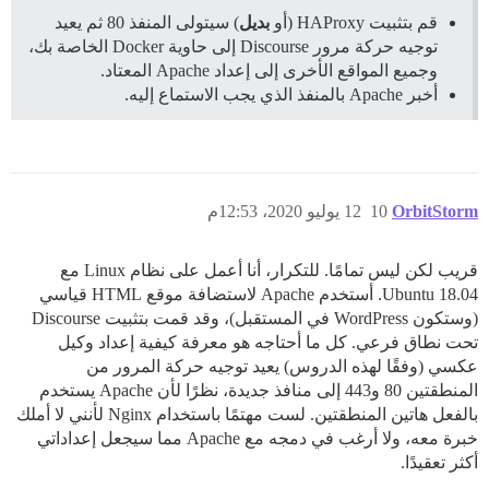
قم بتثبيت HAProxy (أو
بديل
) سيتولى المنفذ 80 ثم يعيد
توجيه حركة مرور Discourse إلى حاوية Docker الخاصة بك،
وجميع المواقع الأخرى إلى إعداد Apache المعتاد.
أخبر Apache بالمنفذ الذي يجب الاستماع إليه.
OrbitStorm
10
12 يوليو 2020، 12:53م
قريب لكن ليس تمامًا. للتكرار، أنا أعمل على نظام Linux مع
Ubuntu 18.04. أستخدم Apache لاستضافة موقع HTML قياسي
(وستكون WordPress في المستقبل)، وقد قمت بتثبيت Discourse
تحت نطاق فرعي. كل ما أحتاجه هو معرفة كيفية إعداد وكيل
عكسي (وفقًا لهذه الدروس) يعيد توجيه حركة المرور من
المنطقتين 80 و443 إلى منافذ جديدة، نظرًا لأن Apache يستخدم
بالفعل هاتين المنطقتين. لست مهتمًا باستخدام Nginx لأنني لا أملك
خبرة معه، ولا أرغب في دمجه مع Apache مما سيجعل إعداداتي
أكثر تعقيدًا.