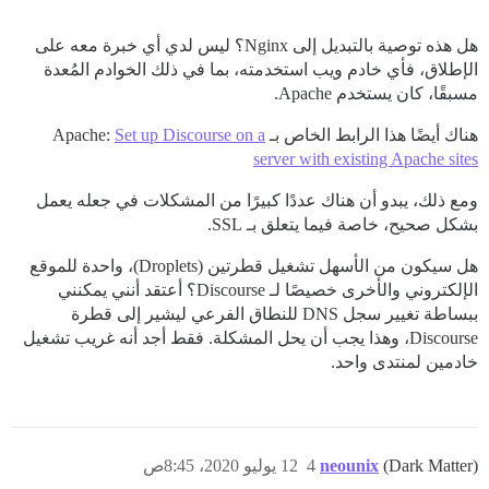
هل هذه توصية بالتبديل إلى Nginx؟ ليس لدي أي خبرة معه على
الإطلاق، فأي خادم ويب استخدمته، بما في ذلك الخوادم المُعدة
مسبقًا، كان يستخدم Apache.
هناك أيضًا هذا الرابط الخاص بـ Apache:
Set up Discourse on a
server with existing Apache sites
ومع ذلك، يبدو أن هناك عددًا كبيرًا من المشكلات في جعله يعمل
بشكل صحيح، خاصة فيما يتعلق بـ SSL.
هل سيكون من الأسهل تشغيل قطرتين (Droplets)، واحدة للموقع
الإلكتروني والأخرى خصيصًا لـ Discourse؟ أعتقد أنني يمكنني
ببساطة تغيير سجل DNS للنطاق الفرعي ليشير إلى قطرة
Discourse، وهذا يجب أن يحل المشكلة. فقط أجد أنه غريب تشغيل
خادمين لمنتدى واحد.
(Dark Matter)
neounix
4
12 يوليو 2020، 8:45ص