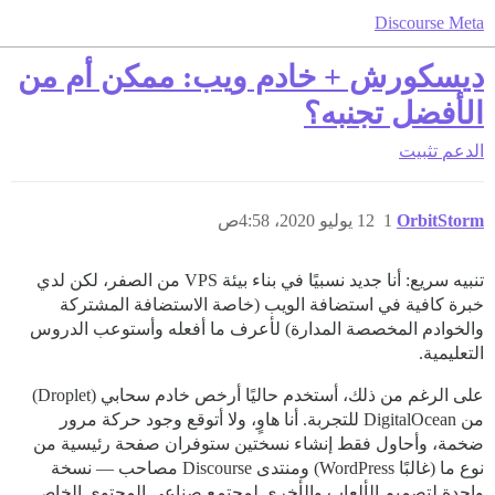
Discourse Meta
ديسكورش + خادم ويب: ممكن أم من
الأفضل تجنبه؟
الدعم
تثبيت
OrbitStorm
1
12 يوليو 2020، 4:58ص
تنبيه سريع: أنا جديد نسبيًا في بناء بيئة VPS من الصفر، لكن لدي
خبرة كافية في استضافة الويب (خاصة الاستضافة المشتركة
والخوادم المخصصة المدارة) لأعرف ما أفعله وأستوعب الدروس
التعليمية.
على الرغم من ذلك، أستخدم حاليًا أرخص خادم سحابي (Droplet)
من DigitalOcean للتجربة. أنا هاوٍ، ولا أتوقع وجود حركة مرور
ضخمة، وأحاول فقط إنشاء نسختين ستوفران صفحة رئيسية من
نوع ما (غالبًا WordPress) ومنتدى Discourse مصاحب — نسخة
واحدة لتصميم الألعاب والأخرى لمجتمع صناعي المحتوى الخاص