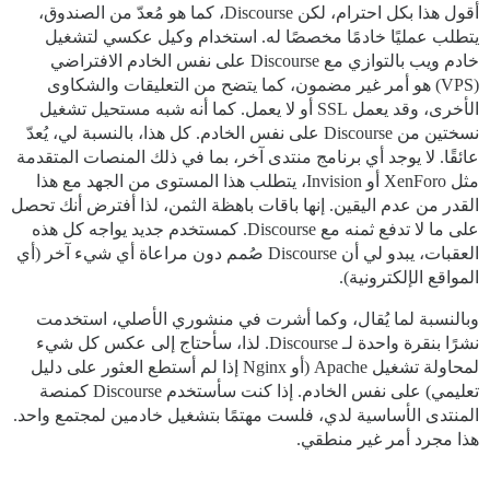
أقول هذا بكل احترام، لكن Discourse، كما هو مُعدّ من الصندوق،
يتطلب عمليًا خادمًا مخصصًا له. استخدام وكيل عكسي لتشغيل
خادم ويب بالتوازي مع Discourse على نفس الخادم الافتراضي
(VPS) هو أمر غير مضمون، كما يتضح من التعليقات والشكاوى
الأخرى، وقد يعمل SSL أو لا يعمل. كما أنه شبه مستحيل تشغيل
نسختين من Discourse على نفس الخادم. كل هذا، بالنسبة لي، يُعدّ
عائقًا. لا يوجد أي برنامج منتدى آخر، بما في ذلك المنصات المتقدمة
مثل XenForo أو Invision، يتطلب هذا المستوى من الجهد مع هذا
القدر من عدم اليقين. إنها باقات باهظة الثمن، لذا أفترض أنك تحصل
على ما لا تدفع ثمنه مع Discourse. كمستخدم جديد يواجه كل هذه
العقبات، يبدو لي أن Discourse صُمم دون مراعاة أي شيء آخر (أي
المواقع الإلكترونية).
وبالنسبة لما يُقال، وكما أشرت في منشوري الأصلي، استخدمت
نشرًا بنقرة واحدة لـ Discourse. لذا، سأحتاج إلى عكس كل شيء
لمحاولة تشغيل Apache (أو Nginx إذا لم أستطع العثور على دليل
تعليمي) على نفس الخادم. إذا كنت سأستخدم Discourse كمنصة
المنتدى الأساسية لدي، فلست مهتمًا بتشغيل خادمين لمجتمع واحد.
هذا مجرد أمر غير منطقي.