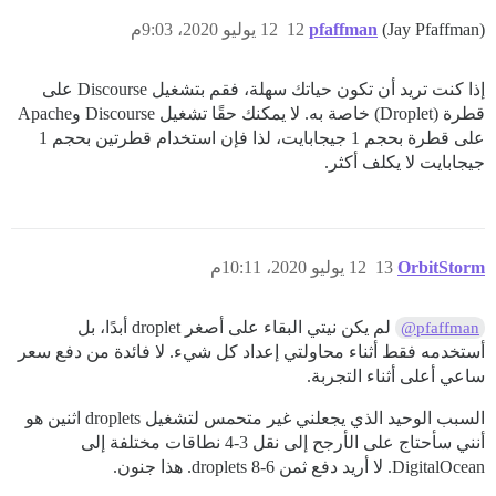
(Jay Pfaffman)
pfaffman
12
12 يوليو 2020، 9:03م
إذا كنت تريد أن تكون حياتك سهلة، فقم بتشغيل Discourse على
قطرة (Droplet) خاصة به. لا يمكنك حقًا تشغيل Discourse وApache
على قطرة بحجم 1 جيجابايت، لذا فإن استخدام قطرتين بحجم 1
جيجابايت لا يكلف أكثر.
OrbitStorm
13
12 يوليو 2020، 10:11م
لم يكن نيتي البقاء على أصغر droplet أبدًا، بل
@pfaffman
أستخدمه فقط أثناء محاولتي إعداد كل شيء. لا فائدة من دفع سعر
ساعي أعلى أثناء التجربة.
السبب الوحيد الذي يجعلني غير متحمس لتشغيل droplets اثنين هو
أنني سأحتاج على الأرجح إلى نقل 3-4 نطاقات مختلفة إلى
DigitalOcean. لا أريد دفع ثمن 6-8 droplets. هذا جنون.