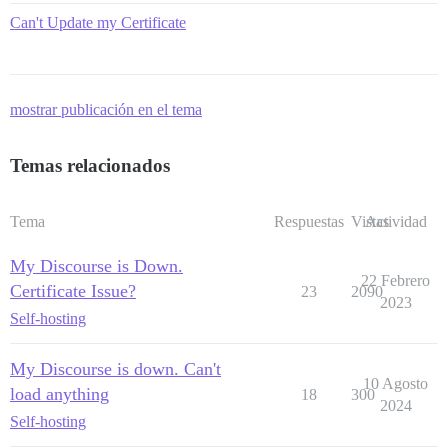
Can't Update my Certificate
mostrar publicación en el tema
Temas relacionados
Tema
Respuestas
Vistas
Actividad
My Discourse is Down.
22 Febrero
Certificate Issue?
23
2090
2023
Self-hosting
My Discourse is down. Can't
10 Agosto
load anything
18
300
2024
Self-hosting