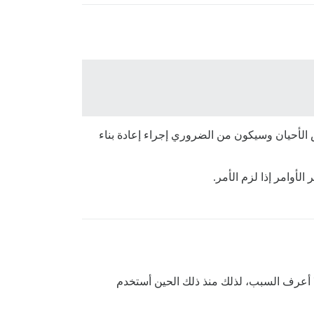
بًا. التحذير الوحيد هو أن ترقية واجهة المستخدم (UI) قد لا تعمل في بعض الأحيان وسيكون من الضروري إجراء إعادة بناء
أوامر إذا لزم الأمر.
ا أعرف السبب، لذلك منذ ذلك الحين أستخدم