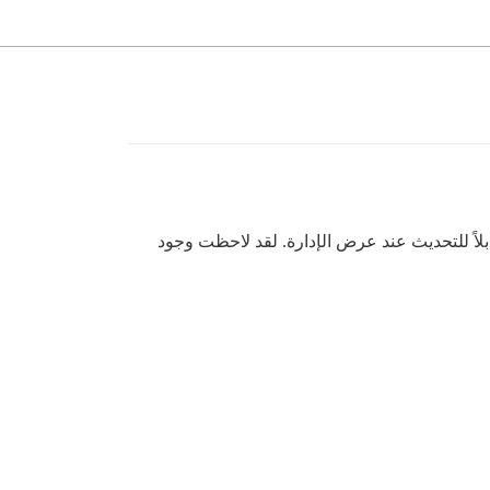
فسار عن شيء ما. بعد نجاح نشر Discourse، أجد أن هناك إصداراً قابلاً للتحديث عند عرض الإدارة. لقد لاحظت وجود