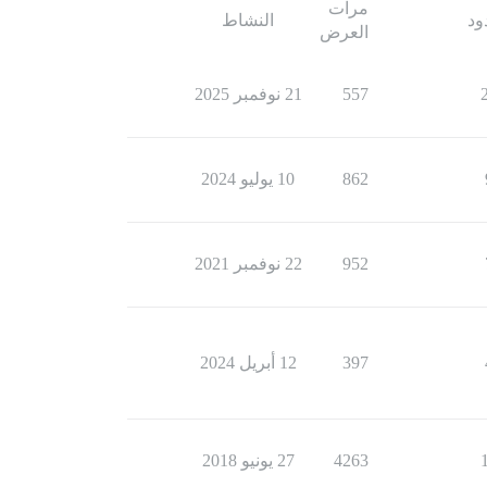
مرات
ود
النشاط
العرض
557
21 نوفمبر 2025
862
10 يوليو 2024
952
22 نوفمبر 2021
397
12 أبريل 2024
4263
27 يونيو 2018