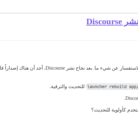
Disco
مرحباً بالجميع، أنا مبتدئ في Discourse وأرغب في الاست
./laun
للتحديث والترقية.
ستخدم كأولوية للتحديث؟