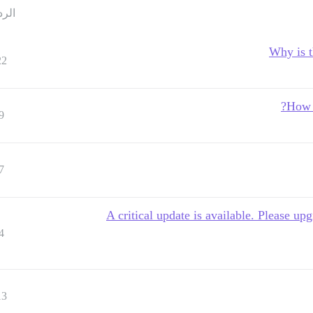
الرد
Why is t
22
How t
9
7
A critical update is available. Please u
4
13