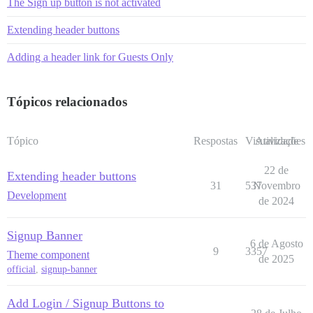
The Sign up button is not activated
Extending header buttons
Adding a header link for Guests Only
Tópicos relacionados
Tópico
Respostas
Visualizações
Atividade
22 de
Extending header buttons
31
537
Novembro
Development
de 2024
Signup Banner
6 de Agosto
9
3357
Theme component
de 2025
official
,
signup-banner
Add Login / Signup Buttons to