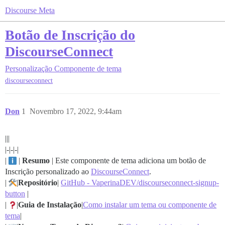
Discourse Meta
Botão de Inscrição do
DiscourseConnect
Personalização
Componente de tema
discourseconnect
Don
1
Novembro 17, 2022, 9:44am
|||
|-|-|-|
|
|
Resumo
| Este componente de tema adiciona um botão de
Inscrição personalizado ao
DiscourseConnect
.
|
|
Repositório
|
GitHub - VaperinaDEV/discourseconnect-signup-
button
|
|
|
Guia de Instalação
|
Como instalar um tema ou componente de
tema
|