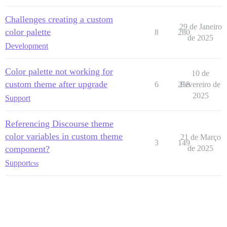
Challenges creating a custom
29 de Janeiro
color palette
8
280
de 2025
Development
Color palette not working for
10 de
custom theme after upgrade
6
218
Fevereiro de
2025
Support
Referencing Discourse theme
color variables in custom theme
21 de Março
3
149
component?
de 2025
Support
css