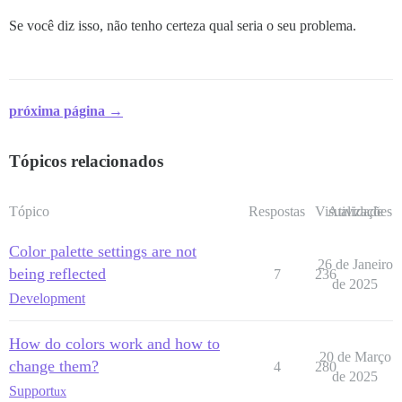
Se você diz isso, não tenho certeza qual seria o seu problema.
próxima página →
Tópicos relacionados
Tópico
Respostas
Visualizações
Atividade
Color palette settings are not
26 de Janeiro
being reflected
7
236
de 2025
Development
How do colors work and how to
20 de Março
change them?
4
280
de 2025
Support
ux