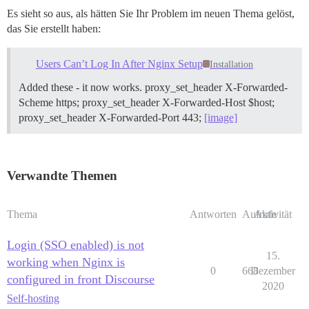
Es sieht so aus, als hätten Sie Ihr Problem im neuen Thema gelöst,
das Sie erstellt haben:
Users Can’t Log In After Nginx Setup
Installation
Added these - it now works. proxy_set_header X-Forwarded-
Scheme https; proxy_set_header X-Forwarded-Host $host;
proxy_set_header X-Forwarded-Port 443;
[image]
Verwandte Themen
Thema
Antworten
Aufrufe
Aktivität
Login (SSO enabled) is not
15.
working when Nginx is
0
668
Dezember
configured in front Discourse
2020
Self-hosting