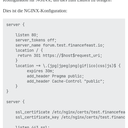
Dies ist die NGINX-Konfiguration:
server {

    listen 80;

    server_tokens off;

    server_name forum.test.financefeast.io;

    location / {

	 return 301 https://$host$request_uri;

    }

    location ~* \.(jpg|jpeg|png|gif|ico|css|js)$ {

         expires 30m;

         add_header Pragma public;

         add_header Cache-Control "public";

    }

}

server {

    ssl_certificate /etc/nginx/certs/test.financefeast
    ssl_certificate_key /etc/nginx/certs/test.financef
    listen 443 ssl;
