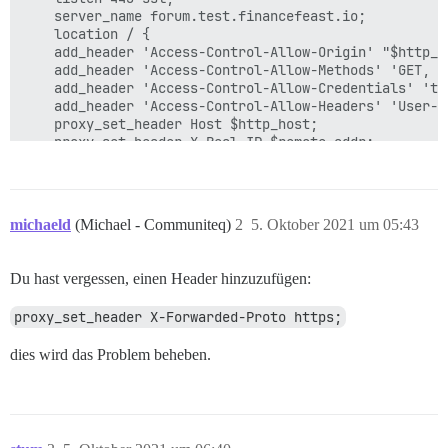
    server_name forum.test.financefeast.io;

    location / {

	add_header 'Access-Control-Allow-Origin' "$http_origin";

	add_header 'Access-Control-Allow-Methods' 'GET, POST, OPTIONS, DELETE, PUT';

	add_header 'Access-Control-Allow-Credentials' 'true';

	add_header 'Access-Control-Allow-Headers' 'User-Agent,Keep-Alive,Content-Type';

	proxy_set_header Host $http_host;

	proxy_set_header X-Real-IP $remote_addr;

	proxy_set_header X-Forwarded-For $proxy_add_x_forwarded_for;

	proxy_read_timeout 90;

	proxy_http_version 1.1;

 	proxy_buffers 8 32k;

michaeld
(Michael - Communiteq)
2
5. Oktober 2021 um 05:43
	proxy_buffer_size 64k;

	proxy_pass   https://kube_lb;

	}

Du hast vergessen, einen Header hinzuzufügen:
proxy_set_header X-Forwarded-Proto https;
dies wird das Problem beheben.