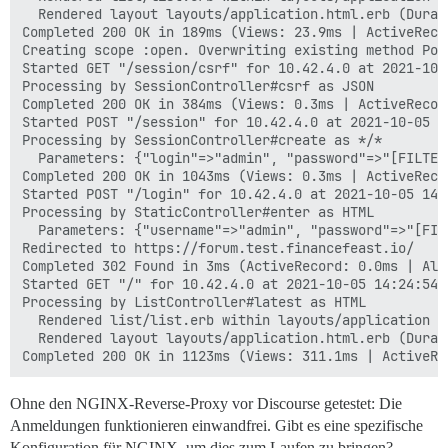
  Rendered layout layouts/application.html.erb (Durat
Completed 200 OK in 189ms (Views: 23.9ms | ActiveReco
Creating scope :open. Overwriting existing method Poll
Started GET "/session/csrf" for 10.42.4.0 at 2021-10-0
Processing by SessionController#csrf as JSON

Completed 200 OK in 384ms (Views: 0.3ms | ActiveRecor
Started POST "/session" for 10.42.4.0 at 2021-10-05 14
Processing by SessionController#create as */*

  Parameters: {"login"=>"admin", "password"=>"[FILTER
Completed 200 OK in 1043ms (Views: 0.3ms | ActiveReco
Started POST "/login" for 10.42.4.0 at 2021-10-05 14:2
Processing by StaticController#enter as HTML

  Parameters: {"username"=>"admin", "password"=>"[FIL
Redirected to https://forum.test.financefeast.io/

Completed 302 Found in 3ms (ActiveRecord: 0.0ms | Allo
Started GET "/" for 10.42.4.0 at 2021-10-05 14:24:54 +
Processing by ListController#latest as HTML

  Rendered list/list.erb within layouts/application (
  Rendered layout layouts/application.html.erb (Durat
Ohne den NGINX-Reverse-Proxy vor Discourse getestet: Die
Anmeldungen funktionieren einwandfrei. Gibt es eine spezifische
Konfiguration für NGINX, um dies zum Laufen zu bringen?