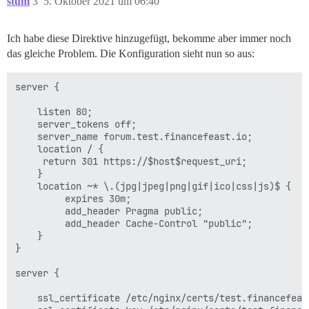
stum
3
5. Oktober 2021 um 06:40
Ich habe diese Direktive hinzugefügt, bekomme aber immer noch
das gleiche Problem. Die Konfiguration sieht nun so aus:
server {

    listen 80;

    server_tokens off;

    server_name forum.test.financefeast.io;

    location / {

     return 301 https://$host$request_uri;

    }

    location ~* \.(jpg|jpeg|png|gif|ico|css|js)$ {

         expires 30m;

         add_header Pragma public;

         add_header Cache-Control "public";

    }

}

server {

    ssl_certificate /etc/nginx/certs/test.financefeast