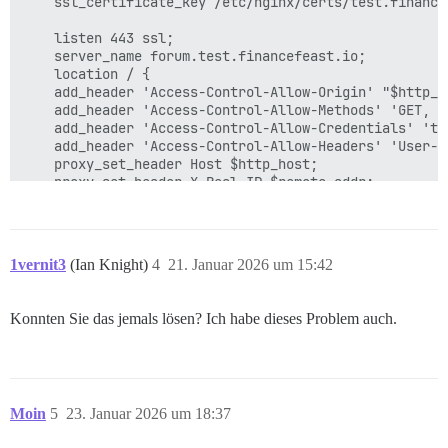
    ssl_certificate_key /etc/nginx/certs/test.financef
    listen 443 ssl;

    server_name forum.test.financefeast.io;

    location / {

	add_header 'Access-Control-Allow-Origin' "$http_origin";

	add_header 'Access-Control-Allow-Methods' 'GET, POST, OPTIONS, DELETE, PUT';

	add_header 'Access-Control-Allow-Credentials' 'true';

	add_header 'Access-Control-Allow-Headers' 'User-Agent,Keep-Alive,Content-Type';

	proxy_set_header Host $http_host;

	proxy_set_header X-Real-IP $remote_addr;

	proxy_set_header X-Forwarded-For $proxy_add_x_forwarded_for;

	proxy_set_header X-Forwarded-Proto https;

	proxy_read_timeout 90;

	proxy_http_version 1.1;

1vernit3
(Ian Knight)
4
21. Januar 2026 um 15:42
 	proxy_buffers 8 32k;

	proxy_buffer_size 64k;

	proxy_pass   https://kube_lb;

Konnten Sie das jemals lösen? Ich habe dieses Problem auch.
	}

Moin
5
23. Januar 2026 um 18:37