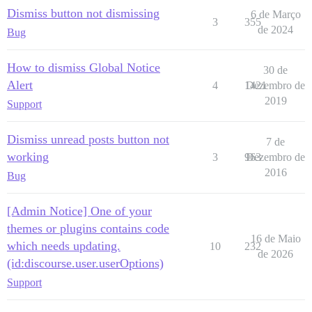
Dismiss button not dismissing
6 de Março
3
355
de 2024
Bug
How to dismiss Global Notice
30 de
Alert
4
1421
Dezembro de
2019
Support
Dismiss unread posts button not
7 de
working
3
963
Dezembro de
2016
Bug
[Admin Notice] One of your
themes or plugins contains code
16 de Maio
which needs updating.
10
232
de 2026
(id:discourse.user.userOptions)
Support