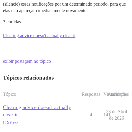
(silencie) essas notificações por um determinado período, para que
elas não apareçam imediatamente novamente.
3 curtidas
Clearing advice doesn't actually clear it
exibir postagem no tópico
Tópicos relacionados
Tópico
Respostas
Visualizações
Atividade
Clearing advice doesn't actually
23 de Abril
clear it
4
141
de 2026
UX
fixed