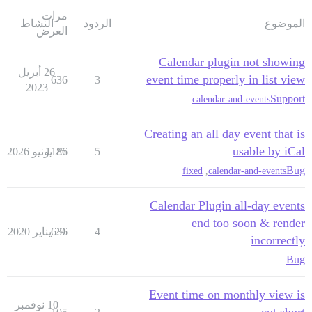
مرات
الموضوع
الردود
النشاط
العرض
Calendar plugin not showing
26 أبريل
event time properly in list view
636
3
2023
Support
calendar-and-events
Creating an all day event that is
usable by iCal
5
25 يونيو 2026
1186
Bug
fixed
,
calendar-and-events
Calendar Plugin all-day events
end too soon & render
4
29 يناير 2020
636
incorrectly
Bug
Event time on monthly view is
10 نوفمبر