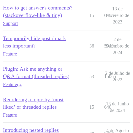
How to get answer's comments?
13 de
(stackoverflow-like & tiny)
15
6455
Fevereiro de
2023
Support
Temporarily hide post / mark
2 de
less important?
36
5040
Setembro de
2024
Feature
Plugin: Ask me anything or
2 de Julho de
Q&A format (threaded replies)
53
15065
2022
Feature
rfc
Reordering a topic by ‘most
13 de Junho
liked’ or threaded replies
15
640
de 2024
Feature
Introducing nested replies
4 de Agosto