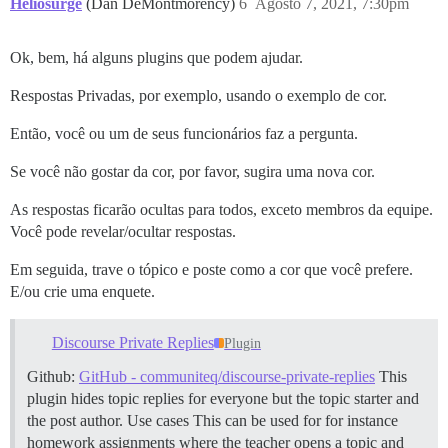
Heliosurge
(Dan DeMontmorency)
6
Agosto 7, 2021, 7:30pm
Ok, bem, há alguns plugins que podem ajudar.
Respostas Privadas, por exemplo, usando o exemplo de cor.
Então, você ou um de seus funcionários faz a pergunta.
Se você não gostar da cor, por favor, sugira uma nova cor.
As respostas ficarão ocultas para todos, exceto membros da equipe.
Você pode revelar/ocultar respostas.
Em seguida, trave o tópico e poste como a cor que você prefere.
E/ou crie uma enquete.
Discourse Private Replies
Plugin
Github:
GitHub - communiteq/discourse-private-replies
This
plugin hides topic replies for everyone but the topic starter and
the post author.
Use cases This can be used for for instance
homework assignments where the teacher opens a topic and