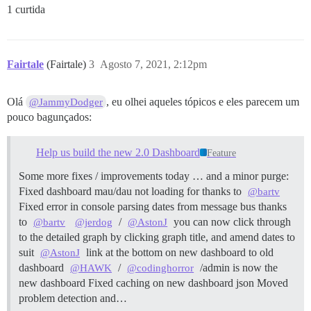
1 curtida
Fairtale
(Fairtale)
3
Agosto 7, 2021, 2:12pm
Olá
, eu olhei aqueles tópicos e eles parecem um
@JammyDodger
pouco bagunçados:
Help us build the new 2.0 Dashboard
Feature
Some more fixes / improvements today … and a minor purge:
Fixed dashboard mau/dau not loading for thanks to
@bartv
Fixed error in console parsing dates from message bus thanks
to
/
you can now click through
@bartv
@jerdog
@AstonJ
to the detailed graph by clicking graph title, and amend dates to
suit
link at the bottom on new dashboard to old
@AstonJ
dashboard
/
/admin is now the
@HAWK
@codinghorror
new dashboard Fixed caching on new dashboard json Moved
problem detection and…