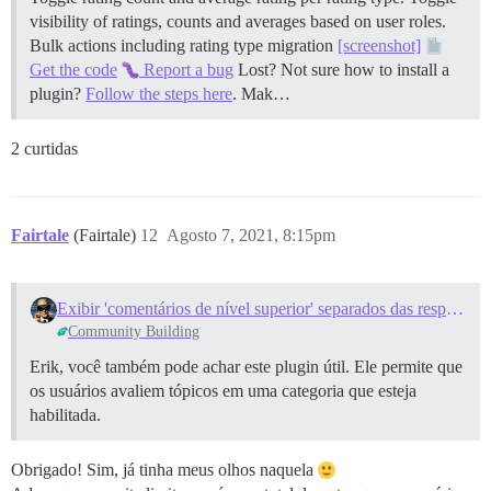
visibility of ratings, counts and averages based on user roles.
Bulk actions including rating type migration
[screenshot]
Get the code
Report a bug
Lost? Not sure how to install a
plugin?
Follow the steps here
. Mak…
2 curtidas
Fairtale
(Fairtale)
12
Agosto 7, 2021, 8:15pm
Exibir 'comentários de nível superior' separados das respostas aos comentários (Alternativa aos Comentários em Tópico?)
Community Building
Erik, você também pode achar este plugin útil. Ele permite que
os usuários avaliem tópicos em uma categoria que esteja
habilitada.
Obrigado! Sim, já tinha meus olhos naquela