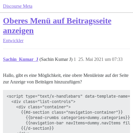
Discourse Meta
Oberes Menü auf Beitragsseite
anzeigen
Entwickler
Sachin_Kumar_J
(Sachin Kumar J)
1
25. Mai 2021 um 07:33
Hallo, gibt es eine Möglichkeit, eine obere Menüleiste auf der Seite
zur Anzeige von Beiträgen hinzuzufügen?
<script type="text/x-handlebars" data-template-name="
  <div class="list-controls">

    <div class="container">

      {{#d-section class="navigation-container"}}

        {{bread-crumbs categories=dummy.categories}}

        {{navigation-bar navItems=dummy.navItems filte
      {{/d-section}}
