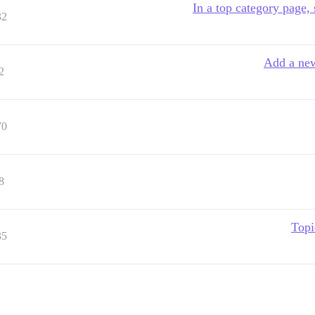
In a top category page,
32
Add a new
2
70
8
Topi
35