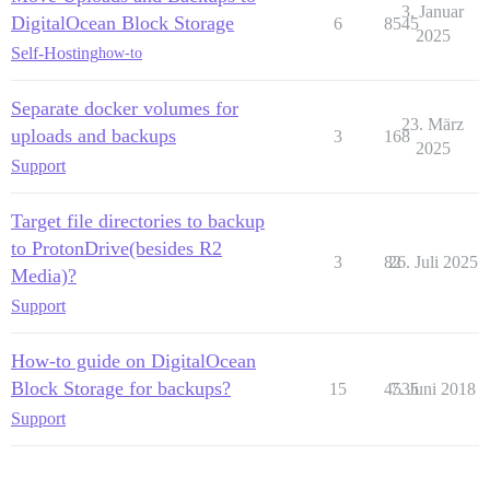
3. Januar
DigitalOcean Block Storage
6
8545
2025
Self-Hosting
how-to
Separate docker volumes for
23. März
uploads and backups
3
168
2025
Support
Target file directories to backup
to ProtonDrive(besides R2
3
82
26. Juli 2025
Media)?
Support
How-to guide on DigitalOcean
Block Storage for backups?
15
4535
7. Juni 2018
Support