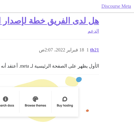
Discourse Meta
هل لدى الفريق خطة لإصدار 
الدعم
th21
1
18 فبراير 2022، 2:07ص
الأول يظهر على الصفحة الرئيسية لـ meta. أعتقد أنه يبدو رائعًا وأود أن أعرف ما إذا كان سيتم إصداره كمكون سمة. شكرًا!