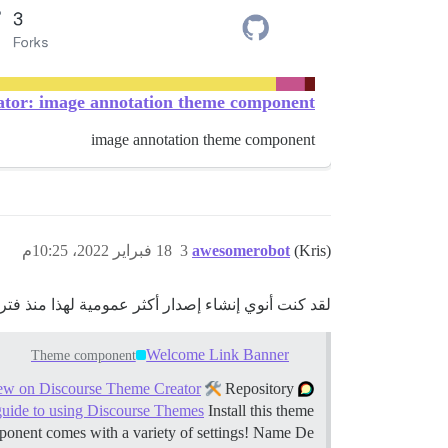
tator: image annotation theme component
image annotation theme component
(Kris)
awesomerobot
3
18 فبراير 2022، 10:25م
لقد كنت أنوي إنشاء إصدار أكثر عمومية لهذا منذ فترة؛
Welcome Link Banner
Theme component
ew on Discourse Theme Creator
Repository
Summary Welcome Link Banner is a simple banner that allows you to add custom text and 1-4 links.
guide to using Discourse Themes
Install this theme
ponent comes with a variety of settings! Name De…