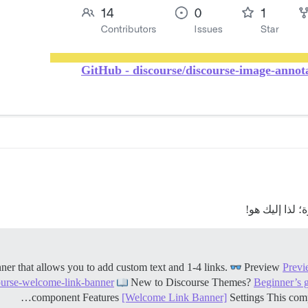
GitHub - discourse/discourse-image-anno
 لذا إليك هو!
Preview
Previ
course-welcome-link-banner
New to Discourse Themes?
Beginner’s 
component
Features
[Welcome Link Banner]
Settings This com