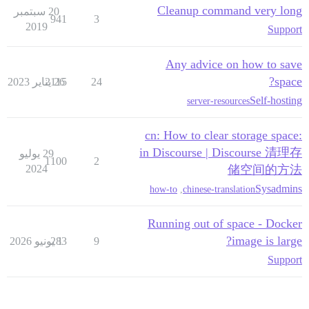
Cleanup command very long
20 سبتمبر
941
3
2019
Support
Any advice on how to save
space?
24
26 يناير 2023
2115
Self-hosting
server-resources
:cn: How to clear storage space
in Discourse | Discourse 清理存
29 يوليو
1100
2
2024
储空间的方法
Sysadmins
how-to
,
chinese-translation
Running out of space - Docker
image is large?
9
1 يونيو 2026
283
Support