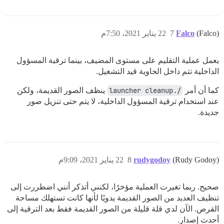
(Falco)
Falco
7
22 يناير 2021، 7:50م
يعمل عملية التقليم على مستوى المضيف، بينما ترقية المسؤول
الداخلية تتم داخل الحاوية قيد التشغيل.
كما أن أمر
/.launcher cleanup
ينظف الصور القديمة، ولكن
عند استخدام ترقية المسؤول الداخلية، لا يتم حتى تنزيل صور
جديدة.
Total reclaimed space: 28.04GB

(Rudy Godoy)
rudygodoy
8
22 يناير 2021، 9:09م
صحيح. ربما تغيرت العملية مؤخرًا، لكنني أتذكر أنني اضطررت إلى
تنظيف العديد من الصور القديمة يدويًا لأنها كانت تستهلك مساحة
القرص. الآن لدي قلة قليلة من الصور القديمة فقط بعد الترقية إلى
أحدث إصدار.