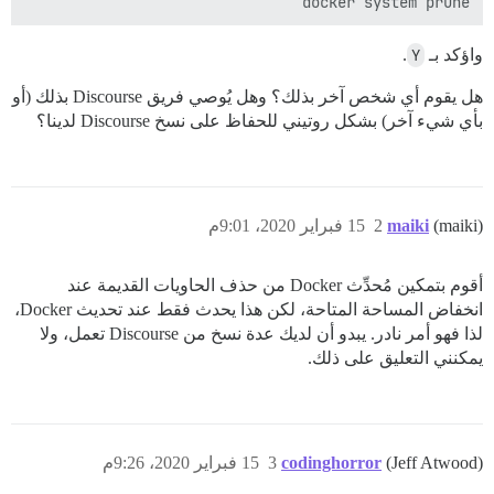
docker system prune

واؤكد بـ
Y
.
هل يقوم أي شخص آخر بذلك؟ وهل يُوصي فريق Discourse بذلك (أو
بأي شيء آخر) بشكل روتيني للحفاظ على نسخ Discourse لدينا؟
(maiki)
maiki
2
15 فبراير 2020، 9:01م
أقوم بتمكين مُحدِّث Docker من حذف الحاويات القديمة عند
انخفاض المساحة المتاحة، لكن هذا يحدث فقط عند تحديث Docker،
لذا فهو أمر نادر. يبدو أن لديك عدة نسخ من Discourse تعمل، ولا
يمكنني التعليق على ذلك.
(Jeff Atwood)
codinghorror
3
15 فبراير 2020، 9:26م