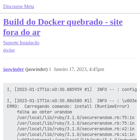
Discourse Meta
Build do Docker quebrado - site
fora do ar
Suporte
Instalação
docker
jaswinder
(jaswinder)
1
Janeiro 17, 2023, 4:45pm
I, [2023-01-17T16:40:30.885959 #1]  INFO -- : configu
I, [2023-01-17T16:40:30.886580 #1]  INFO -- : \u003e 
ERRO:  Carregando comando: install (RuntimeError)

	falha ao obter urandom

	/usr/local/lib/ruby/3.1.0/securerandom.rb:75:in `urandom'

	/usr/local/lib/ruby/3.1.0/securerandom.rb:75:in `singleton class'

	/usr/local/lib/ruby/3.1.0/securerandom.rb:42:in `\u003cmodule:SecureRandom\u003e'

	/usr/local/lib/ruby/3.1.0/securerandom.rb:41:in `\u003ctop (required)\u003e'
