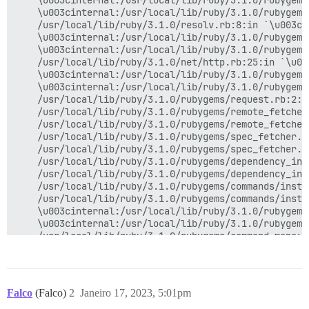
	\u003cinternal:/usr/local/lib/ruby/3.1.0/rubygems/core_ext/kernel_require.rb\u003e:85:in `require'

	\u003cinternal:/usr/local/lib/ruby/3.1.0/rubygems/core_ext/kernel_require.rb\u003e:85:in `require'

	/usr/local/lib/ruby/3.1.0/resolv.rb:8:in `\u003ctop (required)\u003e'

	\u003cinternal:/usr/local/lib/ruby/3.1.0/rubygems/core_ext/kernel_require.rb\u003e:85:in `require'

	\u003cinternal:/usr/local/lib/ruby/3.1.0/rubygems/core_ext/kernel_require.rb\u003e:85:in `require'

	/usr/local/lib/ruby/3.1.0/net/http.rb:25:in `\u003ctop (required)\u003e'

	\u003cinternal:/usr/local/lib/ruby/3.1.0/rubygems/core_ext/kernel_require.rb\u003e:85:in `require'

	\u003cinternal:/usr/local/lib/ruby/3.1.0/rubygems/core_ext/kernel_require.rb\u003e:85:in `require'

	/usr/local/lib/ruby/3.1.0/rubygems/request.rb:2:in `\u003ctop (required)\u003e'

	/usr/local/lib/ruby/3.1.0/rubygems/remote_fetcher.rb:3:in `require_relative'

	/usr/local/lib/ruby/3.1.0/rubygems/remote_fetcher.rb:3:in `\u003ctop (required)\u003e'

	/usr/local/lib/ruby/3.1.0/rubygems/spec_fetcher.rb:2:in `require_relative'

	/usr/local/lib/ruby/3.1.0/rubygems/spec_fetcher.rb:2:in `\u003ctop (required)\u003e'

	/usr/local/lib/ruby/3.1.0/rubygems/dependency_installer.rb:6:in `require_relative'

	/usr/local/lib/ruby/3.1.0/rubygems/dependency_installer.rb:6:in `\u003ctop (required)\u003e'

	/usr/local/lib/ruby/3.1.0/rubygems/commands/install_command.rb:4:in `require_relative'

	/usr/local/lib/ruby/3.1.0/rubygems/commands/install_command.rb:4:in `\u003ctop (required)\u003e'

	\u003cinternal:/usr/local/lib/ruby/3.1.0/rubygems/core_ext/kernel_require.rb\u003e:85:in `require'

	\u003cinternal:/usr/local/lib/ruby/3.1.0/rubygems/core_ext/kernel_require.rb\u003e:85:in `require'

	/usr/local/lib/ruby/3.1.0/rubygems/command_manager.rb:228:in `load_and_instantiate'

	/usr/local/lib/ruby/3.1.0/rubygems/command_manager.rb:135:in `[]'

	/usr/local/lib/ruby/3.1.0/rubygems/command_manager.rb:201:in `find_command'

	/usr/local/lib/ruby/3.1.0/rubygems/command_manager.rb:183:in `process_args'

	/usr/local/lib/ruby/3.1.0/rubygems/command_manager.rb:149:in `run'

Falco
(Falco)
2
Janeiro 17, 2023, 5:01pm
	/usr/local/lib/ruby/3.1.0/rubygems/gem_runner.rb:51:in `run'
