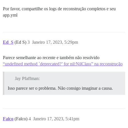
	/usr/local/bin/gem:21:in `\u003cmain\u003e'

ERRO:  Enquanto executava gem ... (NoMethodError)

Por favor, compartilhe os logs de reconstrução completos e seu
    método `deprecated?' indefinido para nil:NilClass

app.yml
Ed_S
(Ed S)
3
Janeiro 17, 2023, 5:29pm
Parece semelhante ao recente e também não resolvido
“undefined method `deprecated?’ for nil:NilClass” na reconstrução
Jay Pfaffman:
Isso parece ser o problema. Não consigo imaginar a causa.
Falco
(Falco)
4
Janeiro 17, 2023, 5:41pm