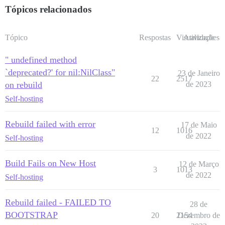
Tópicos relacionados
Tópico
Respostas
Visualizações
Atividade
" undefined method
`deprecated?' for nil:NilClass"
23 de Janeiro
22
2517
on rebuild
de 2023
Self-hosting
Rebuild failed with error
17 de Maio
12
1016
de 2022
Self-hosting
Build Fails on New Host
12 de Março
3
1013
de 2022
Self-hosting
Rebuild failed - FAILED TO
28 de
BOOTSTRAP
20
2154
Dezembro de