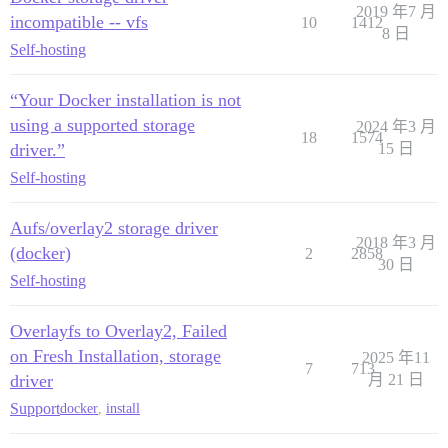
2019 年7 月
incompatible -- vfs
10
1412
8 日
Self-hosting
“Your Docker installation is not
using a supported storage
2024 年3 月
18
1574
driver.”
15 日
Self-hosting
Aufs/overlay2 storage driver
2018 年3 月
(docker)
2
2858
30 日
Self-hosting
Overlayfs to Overlay2, Failed
on Fresh Installation, storage
2025 年11
7
713
driver
月 21 日
Support
docker
,
install