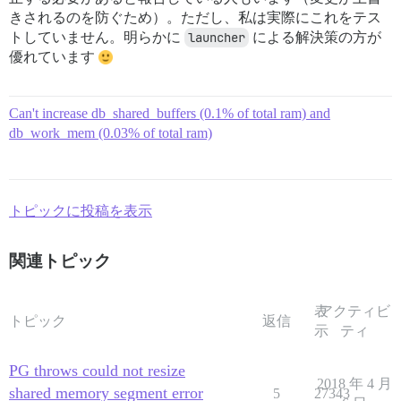
きされるのを防ぐため）。ただし、私は実際にこれをテス
トしていません。明らかに
launcher
による解決策の方が
優れています
Can't increase db_shared_buffers (0.1% of total ram) and
db_work_mem (0.03% of total ram)
トピックに投稿を表示
関連トピック
表
アクティビ
トピック
返信
示
ティ
PG throws could not resize
2018 年 4 月
shared memory segment error
5
27343