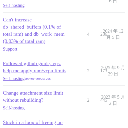
6 日
Self-hosting
Can't increase
db_shared_buffers (0.1% of
2024 年 12
total ram) and db_work_mem
4
286
月 5 日
(0.03% of total ram)
Support
Followed github guide, vps.
2025 年 9 月
help me apply ram/vcpu limits
2
173
29 日
Self-hosting
server-resources
Change attachment size limit
2023 年 5 月
without rebuilding?
2
445
2 日
Self-hosting
Stuck in a loop of freeing up