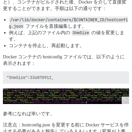
と）、コンテナがビルドされた後、Docker を介して直接変
更することができます。手順は以下の通りです：
/var/lib/docker/containers/$CONTAINER_ID/hostconfi
g.json
ファイルを直接編集します。
例えば、上記のファイル内の
ShmSize
の値を変更しま
す。
コンテナを停止し、再起動します。
Docker コンテナの hostconfig ファイルでは、以下のように
表示されます：
参考になれば幸いです。
注意点：hostconfig.json を変更する前に Docker サービスを停
止する必要があると報告している人もいます（変更が上書