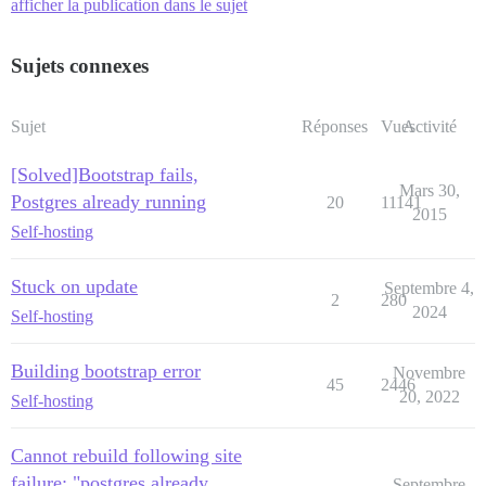
afficher la publication dans le sujet
Sujets connexes
Sujet
Réponses
Vues
Activité
[Solved]Bootstrap fails,
Mars 30,
Postgres already running
20
11141
2015
Self-hosting
Stuck on update
Septembre 4,
2
280
2024
Self-hosting
Building bootstrap error
Novembre
45
2446
20, 2022
Self-hosting
Cannot rebuild following site
failure: "postgres already
Septembre