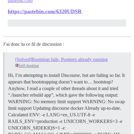
pastebin.com
https://pastebin.com/6320UDSR
J’ai donc lu ce fil de discussion :
[Solved]Bootstrap fails, Postgres already running
Self-hosting
Hi, I’m attempting to install Discourse, but am failing so far. It
appears that bootstrapping doesn’t want to… bootstrap?
Anyhow, I read a couple of other threads about it and tried
“./launcher rebuild app”, which gave the following output:
WARNING: No memory limit support WARNING: No swap
limit support Updating discourse docker Already up-to-date.
Calculated ENV: -e LANG=en_US.UTF-8 -e
RAILS_ENV=production -e UNICORN_WORKERS=3 -e
UNICORN_SIDEKIQS=1 -e