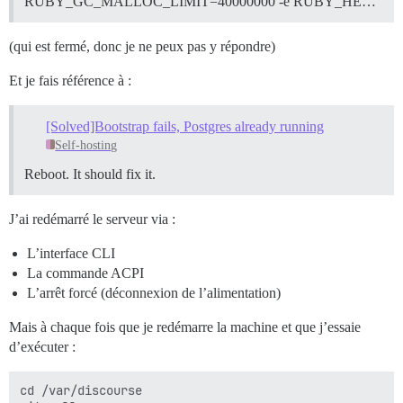
RUBY_GC_MALLOC_LIMIT=40000000 -e RUBY_HE…
(qui est fermé, donc je ne peux pas y répondre)
Et je fais référence à :
[Solved]Bootstrap fails, Postgres already running
Self-hosting
Reboot. It should fix it.
J’ai redémarré le serveur via :
L’interface CLI
La commande ACPI
L’arrêt forcé (déconnexion de l’alimentation)
Mais à chaque fois que je redémarre la machine et que j’essaie
d’exécuter :
cd /var/discourse
