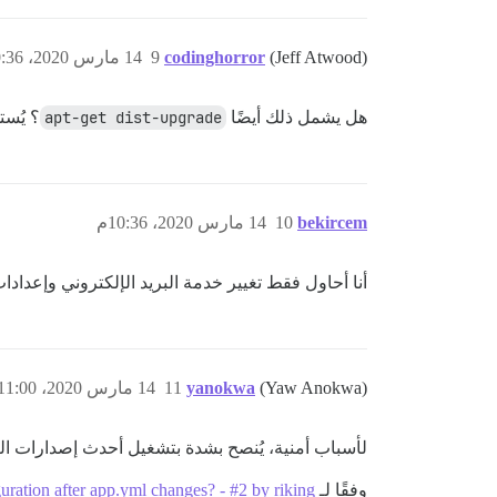
(Jeff Atwood)
codinghorror
9
14 مارس 2020، 10:36م
هل يشمل ذلك أيضًا
apt-get dist-upgrade
؟ يُست
bekircem
10
14 مارس 2020، 10:36م
أنا أحاول فقط تغيير خدمة البريد الإلكتروني وإعدادات SMTP في ملف app.yml. هل توجد طريقة أخرى للتحقق من صحة هذه الإعدادات (في ملف app.yml) دون تطب
(Yaw Anokwa)
yanokwa
11
14 مارس 2020، 11:00م
لأسباب أمنية، يُنصح بشدة بتشغيل أحدث إصدارات الب
وفقًا لـ
uration after app.yml changes? - #2 by riking