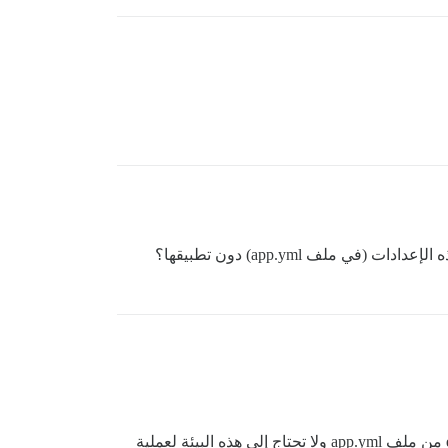
إذا كنت تقوم فقط بتغيير الإعدادات في قسم env من ملف app.yml ولا تحتاج إلى هذه البيئة لعملية