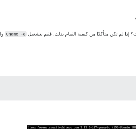
uname -a
وال