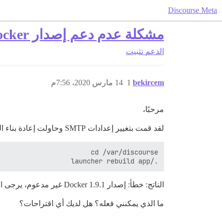
Discourse Meta
مشكلة عدم دعم إصدار Docker
الدعم
تثبيت
bekircem
1
14 مارس 2020، 7:56م
مرحبًا،
لقد قمت بتغيير إعدادات SMTP وحاولت إعادة بناء التطبيق.
./launcher rebuild app

الناتج: خطأ: إصدار Docker 1.9.1 غير مدعوم، يرجى الترقية إلى إصدار 17.03.1 على الأقل، أو الموصى به 17.06.2
ما الذي يمكنني فعله؟ هل لديك أي اقتراحات؟