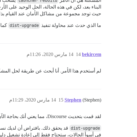
المشكلة هي أن الأمر
launcher rebuild
البناء بعد، لكن في هذه الحالة، الحل الوحيد على الأ
حيث توجد مجموعة من مشاكل الأمان عند القيام بذل
ما الذي حدث عند محاولة تنفيذ
dist-upgrade
كما 
bekircem
14
14 مارس 2020، 11:26م
لم أستخدم هذا الأمر. أنا أبحث عن طريقة لحل المشك
(Stephen)
Stephen
15
14 مارس 2020، 11:29م
لقد قمت بتحديث Discourse، مما يعني أنك بحاجة الآن إلى إصلاح Docker.
dist-upgrade
قد يحقق ذلك. بافتراض أن لديك نسخًا
في أسوأ الحالات، ستحتاج فقط إلى إعادة تشغيل دليل التثبيت لمدة 30 دقيقة وا