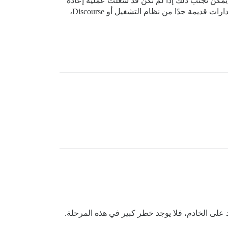
Git، وهو غير متوافق مع إصدار Docker الخاص بك. يمكن تجنب ذلك إذا لم تكن قد شغلت عملية إعادة
، فإنك حقًا لا تريد تشغيل إصدارات قديمة جدًا من نظام التشغيل أو Discourse،
 على الخادم، فلا يوجد خطر كبير في هذه المرحلة.