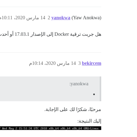
(Yaw Anokwa)
yanokwa
2
14 مارس 2020، 10:11م
هل جربت ترقية Docker إلى الإصدار 17.03.1 أو أحدث؟ إذا لم تكن متأكدًا من كيفية القيام بذلك، فقم بتشغيل
bekircem
3
14 مارس 2020، 10:14م
yanokwa:
مرحبًا، شكرًا لك على الإجابة.
إليك النتيجة: