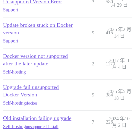
Unsupported Version Error
3
580
月 29 日
Support
Update broken stuck on Docker
2025 年2 月
version
9
415
14 日
Support
Docker version not supported
2017 年11
after the later update
2
1170
月 4 日
Self-hosting
Upgrade fail unsupported
2025 年5 月
Docker Version
9
384
18 日
Self-hosting
docker
Old installation failing upgrade
2024 年10
7
226
月 2 日
Self-hosting
unsupported-install