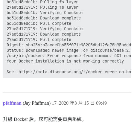
bc51dd8edc1b: Pulling fs layer

27ae5d171719: Pulling fs layer

bc51dd8edc1b: Verifying Checksum

bc51dd8edc1b: Download complete

bc51dd8edc1b: Pull complete

27ae5d171719: Verifying Checksum

27ae5d171719: Download complete

27ae5d171719: Pull complete

Digest: sha256:b3acee0b655f071e98205dbd12fa78b95a6dd4
Status: Downloaded newer image for discourse/base:2.0.
/usr/bin/docker: Error response from daemon: OCI runt
Your Docker installation is not working correctly

pfaffman
(Jay Pfaffman)
17
2020 年3 月 15 日 09:49
升级 Docker 后，您可能需要重启系统。