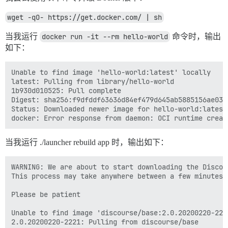
wget -qO- https://get.docker.com/ | sh
当我运行
docker run -it --rm hello-world
命令时，输出
如下：
Unable to find image 'hello-world:latest' locally

latest: Pulling from library/hello-world

1b930d010525: Pull complete 

Digest: sha256:f9dfddf63636d84ef479d645ab5885156ae030
Status: Downloaded newer image for hello-world:latest

当我运行 ./launcher rebuild app 时，输出如下：
WARNING: We are about to start downloading the Discour
This process may take anywhere between a few minutes 
Please be patient

Unable to find image 'discourse/base:2.0.20200220-2221
2.0.20200220-2221: Pulling from discourse/base
