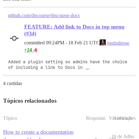
github.com/discourse/discourse-docs
FEATURE: Add link to Docs in top menu
(#34)
committed
09:24PM - 18 Feb 21 UTC
justindirose
+24
-6
Added a plugin setting so admins have the choice 
of including a link to Docs in 
…
4 curtidas
Tópicos relacionados
Tópico
Respostas
Visualizações
Atividade
How to create a documentation
16 de Julho