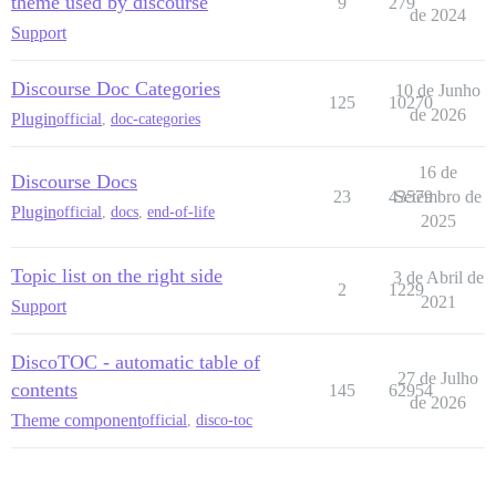
theme used by discourse
9
279
de 2024
Support
Discourse Doc Categories
10 de Junho
125
10270
de 2026
Plugin
official
,
doc-categories
16 de
Discourse Docs
23
43579
Setembro de
Plugin
official
,
docs
,
end-of-life
2025
Topic list on the right side
3 de Abril de
2
1229
2021
Support
DiscoTOC - automatic table of
27 de Julho
contents
145
62954
de 2026
Theme component
official
,
disco-toc