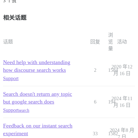
3 个赞
相关话题
浏
话题
回复
览
活动
量
Need help with understanding
2020 年12
how discourse search works
2
1584
月 16 日
Support
Search doesn't return any topic
2024 年11
but google search does
6
194
月 16 日
Support
search
Feedback on our instant search
2024 年8 月
experiment
33
1582
7 日