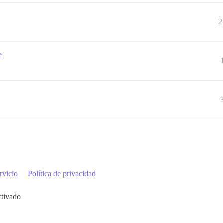
2
e
rvicio
Política de privacidad
ctivado