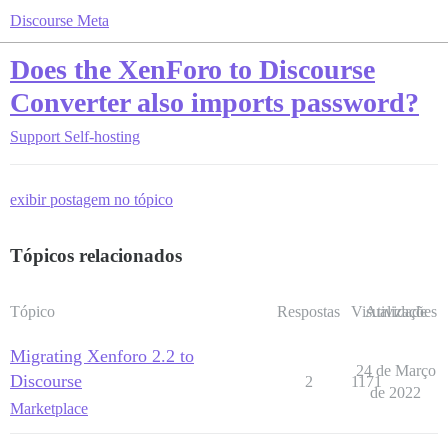
Discourse Meta
Does the XenForo to Discourse
Converter also imports password?
Support
Self-hosting
exibir postagem no tópico
Tópicos relacionados
Tópico
Respostas
Visualizações
Atividade
Migrating Xenforo 2.2 to
24 de Março
Discourse
2
1171
de 2022
Marketplace