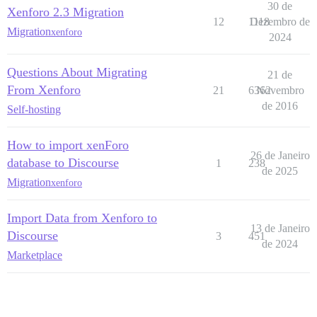
30 de
Xenforo 2.3 Migration
12
1118
Dezembro de
Migration
xenforo
2024
Questions About Migrating
21 de
From Xenforo
21
6362
Novembro
de 2016
Self-hosting
How to import xenForo
26 de Janeiro
database to Discourse
1
238
de 2025
Migration
xenforo
Import Data from Xenforo to
13 de Janeiro
Discourse
3
451
de 2024
Marketplace