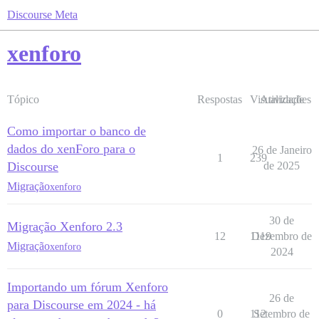
Discourse Meta
xenforo
Tópico
Respostas
Visualizações
Atividade
Como importar o banco de
dados do xenForo para o
26 de Janeiro
1
239
Discourse
de 2025
Migração
xenforo
30 de
Migração Xenforo 2.3
12
1119
Dezembro de
Migração
xenforo
2024
Importando um fórum Xenforo
26 de
para Discourse em 2024 - há
0
112
Setembro de