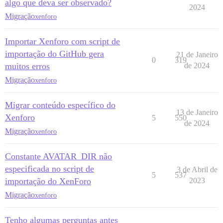
algo que deva ser observado?
2024
Migração
xenforo
Importar Xenforo com script de
importação do GitHub gera
21 de Janeiro
0
319
muitos erros
de 2024
Migração
xenforo
Migrar conteúdo específico do
13 de Janeiro
Xenforo
5
550
de 2024
Migração
xenforo
Constante AVATAR_DIR não
especificada no script de
3 de Abril de
5
537
importação do XenForo
2023
Migração
xenforo
Tenho algumas perguntas antes