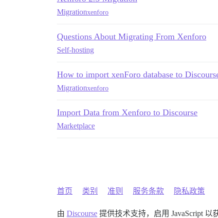
Migration
xenforo
Questions About Migrating From Xenforo
Self-hosting
How to import xenForo database to Discours
Migration
xenforo
Import Data from Xenforo to Discourse
Marketplace
首页
类别
准则
服务条款
隐私政策
由
Discourse
提供技术支持，启用 JavaScript