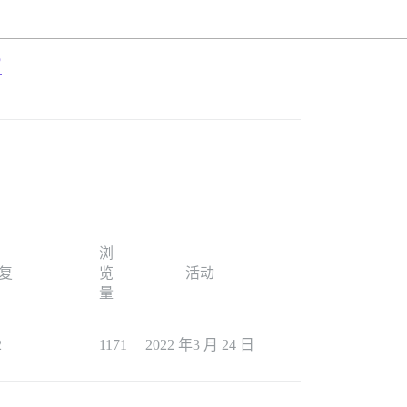
?
浏
复
览
活动
量
2
1171
2022 年3 月 24 日