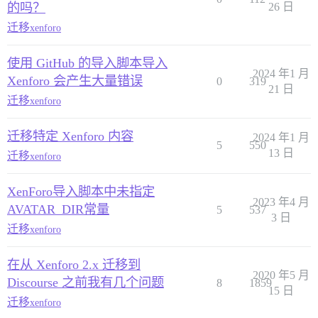
的吗？
26 日
迁移
xenforo
使用 GitHub 的导入脚本导入
2024 年1 月
Xenforo 会产生大量错误
0
319
21 日
迁移
xenforo
迁移特定 Xenforo 内容
2024 年1 月
5
550
13 日
迁移
xenforo
XenForo导入脚本中未指定
2023 年4 月
AVATAR_DIR常量
5
537
3 日
迁移
xenforo
在从 Xenforo 2.x 迁移到
2020 年5 月
Discourse 之前我有几个问题
8
1859
15 日
迁移
xenforo