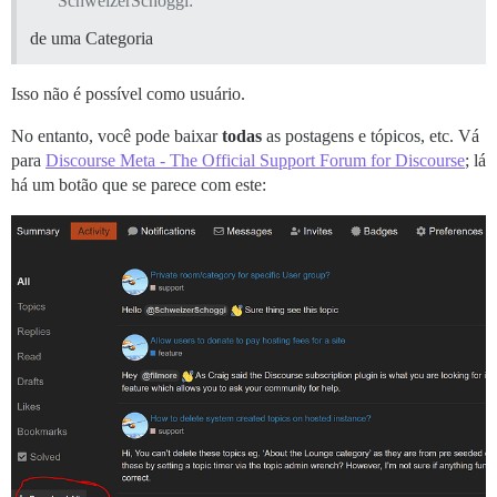
SchweizerSchoggi:
de uma Categoria
Isso não é possível como usuário.
No entanto, você pode baixar
todas
as postagens e tópicos, etc. Vá
para
Discourse Meta - The Official Support Forum for Discourse
; lá
há um botão que se parece com este: