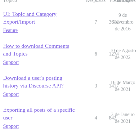
Tópico
Respostas
Visualizações
Atividade
UI: Topic and Category
9 de
Export/Import
7
3612
Novembro
de 2016
Feature
How to download Comments
10 de Agosto
and Topics
6
1274
de 2022
Support
Download a user's posting
16 de Março
history via Discourse API?
3
1417
de 2021
Support
Exporting all posts of a specific
3 de Janeiro
user
4
842
de 2021
Support