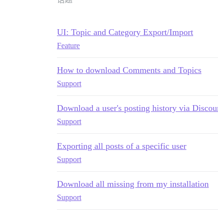
UI: Topic and Category Export/Import
Feature
How to download Comments and Topics
Support
Download a user's posting history via Discou
Support
Exporting all posts of a specific user
Support
Download all missing from my installation
Support