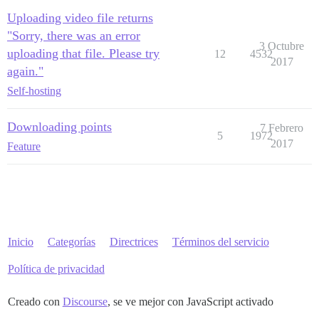
Uploading video file returns
"Sorry, there was an error
3 Octubre
uploading that file. Please try
12
4532
2017
again."
Self-hosting
Downloading points
7 Febrero
5
1972
2017
Feature
Inicio
Categorías
Directrices
Términos del servicio
Política de privacidad
Creado con
Discourse
, se ve mejor con JavaScript activado