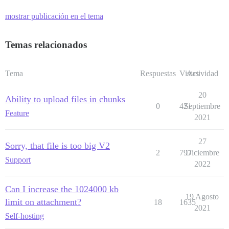
mostrar publicación en el tema
Temas relacionados
Tema
Respuestas
Vistas
Actividad
20
Ability to upload files in chunks
0
421
Septiembre
Feature
2021
27
Sorry, that file is too big V2
2
797
Diciembre
Support
2022
Can I increase the 1024000 kb
19 Agosto
limit on attachment?
18
1635
2021
Self-hosting