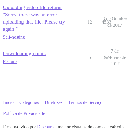
Uploading video file returns
"Sorry, there was an error
3 de Outubro
uploading that file. Please try
12
4533
de 2017
again."
Self-hosting
7 de
Downloading points
5
1974
Fevereiro de
Feature
2017
Início
Categorias
Diretrizes
Termos de Serviço
Política de Privacidade
Desenvolvido por
Discourse
, melhor visualizado com o JavaScript