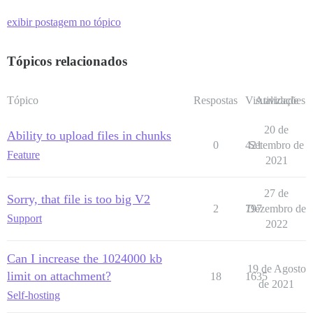
exibir postagem no tópico
Tópicos relacionados
Tópico
Respostas
Visualizações
Atividade
20 de
Ability to upload files in chunks
0
421
Setembro de
Feature
2021
27 de
Sorry, that file is too big V2
2
797
Dezembro de
Support
2022
Can I increase the 1024000 kb
19 de Agosto
limit on attachment?
18
1635
de 2021
Self-hosting