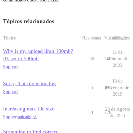
Tópicos relacionados
Tópico
Respostas
Visualizações
Atividade
Why is my upload limit 100mb?
11 de
It's set to 500mb
56
3483
Outubro de
2023
Support
13 de
Sorry, that file is too big
5
1950
Fevereiro de
Support
2019
Increasing max file size
23 de Agosto
0
378
de 2023
Support
uploads
,
s3
Struggling to find correct