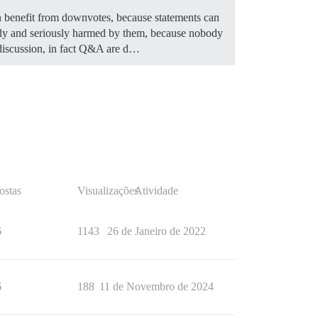
an benefit from downvotes, because statements can
ially and seriously harmed by them, because nobody
 discussion, in fact Q&A are d…
ostas
Visualizações
Atividade
6
1143
26 de Janeiro de 2022
6
188
11 de Novembro de 2024