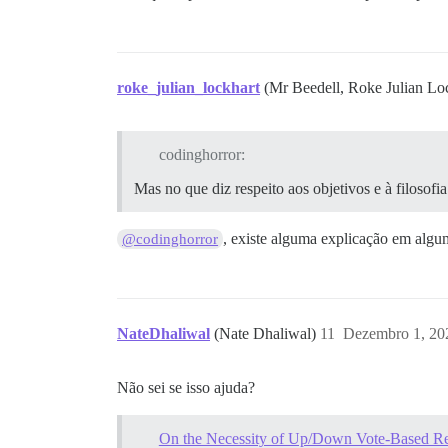
roke_julian_lockhart
(Mr Beedell, Roke Julian Lo
codinghorror:
Mas no que diz respeito aos objetivos e à filosof
, existe alguma explicação em algu
@codinghorror
NateDhaliwal
(Nate Dhaliwal)
11
Dezembro 1, 20
Não sei se isso ajuda?
On the Necessity of Up/Down Vote-Based Rep