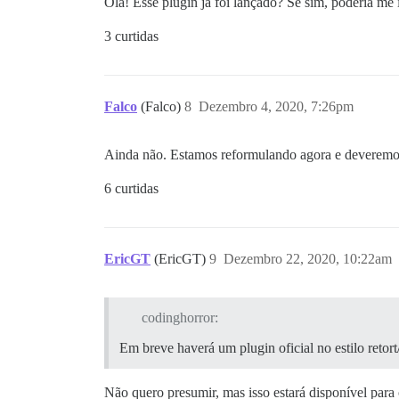
Olá! Esse plugin já foi lançado? Se sim, poderia me 
3 curtidas
Falco
(Falco)
8
Dezembro 4, 2020, 7:26pm
Ainda não. Estamos reformulando agora e deveremo
6 curtidas
EricGT
(EricGT)
9
Dezembro 22, 2020, 10:22am
codinghorror:
Em breve haverá um plugin oficial no estilo retor
Não quero presumir, mas isso estará disponível para 