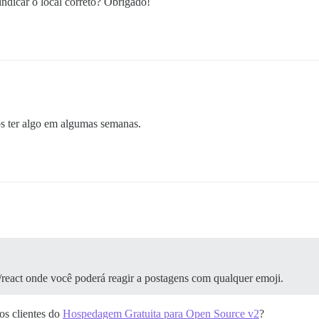
indicar o local correto? Obrigado!
s ter algo em algumas semanas.
t/react onde você poderá reagir a postagens com qualquer emoji.
os clientes do
Hospedagem Gratuita para Open Source v2
?