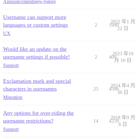
Announcements
new-feature
Username can support more
2022 年1 月
languages or custom settings
2
1990
22 日
UX
Would like an update on the
2023 年10
username settings if possible!
2
409
月 10 日
Support
Exclamation mark and special
2024 年4 月
characters in usernames
25
4596
30 日
Migration
Any options for over-riding the
2018 年9 月
username restrictions?
14
4259
6 日
Support