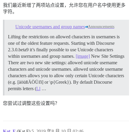
我们最近新增了两项站点设置，允许您在用户名中使用更多
字符。
Unicode usernames and group names
Announcements
Lifting the restrictions on allowed characters in usernames is
one of the oldest feature requests. Starting with Discourse
2.3.0.beta9 it’s finally possible to use Unicode characters
within usernames and group names.
[image]
New Site Settings
There are two new site settings: allowed unicode username
characters and unicode usernames. allowed unicode username
characters allows you to allow only certain Unicode characters
(e.g. [äöüßÄÖÜẞ] or \p{Greek}). By default Discourse
permits letters (
Ll
…
您尝试过调整这些设置吗？
Kat_F
(Kat F)
5
2019 年8 月 10 日 02:46