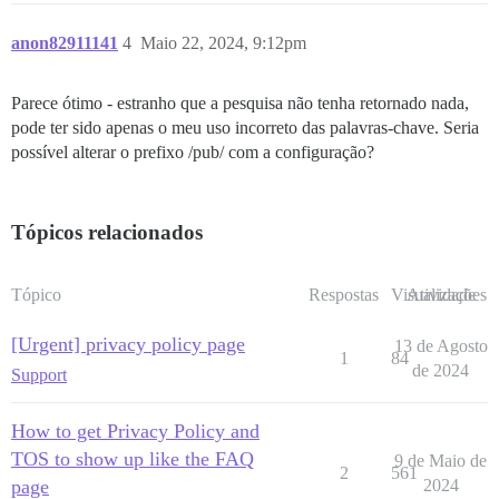
anon82911141
4
Maio 22, 2024, 9:12pm
Parece ótimo - estranho que a pesquisa não tenha retornado nada,
pode ter sido apenas o meu uso incorreto das palavras-chave. Seria
possível alterar o prefixo /pub/ com a configuração?
Tópicos relacionados
Tópico
Respostas
Visualizações
Atividade
[Urgent] privacy policy page
13 de Agosto
1
84
de 2024
Support
How to get Privacy Policy and
TOS to show up like the FAQ
9 de Maio de
2
561
page
2024