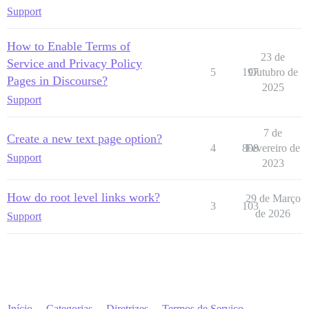
Support
How to Enable Terms of
23 de
Service and Privacy Policy
5
197
Outubro de
Pages in Discourse?
2025
Support
7 de
Create a new text page option?
4
808
Fevereiro de
Support
2023
How do root level links work?
29 de Março
3
103
de 2026
Support
Início
Categorias
Diretrizes
Termos de Serviço