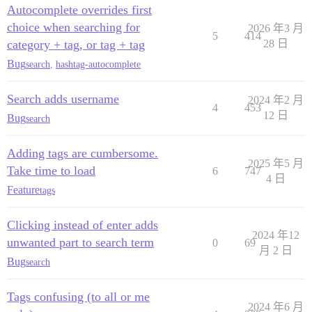
Autocomplete overrides first
choice when searching for
2026 年3 月
5
414
category + tag, or tag + tag
28 日
Bug
search
,
hashtag-autocomplete
Search adds username
2024 年2 月
4
453
12 日
Bug
search
Adding tags are cumbersome.
2025 年5 月
Take time to load
6
747
4 日
Feature
tags
Clicking instead of enter adds
2024 年12
unwanted part to search term
0
69
月 2 日
Bug
search
Tags confusing (to all or me
2024 年6 月