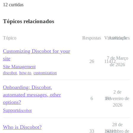
12 curtidas
Tópicos relacionados
Tópico
Respostas
Visualizações
Atividade
Customizing Discobot for your
site
7 de Março
26
11412
de 2026
Site Management
discobot
,
how-to
,
customization
Onboarding: Discobot,
2 de
automated messages, other
6
181
Fevereiro de
options?
2026
Support
discobot
28 de
Who is Discobot?
33
14210
Setembro de