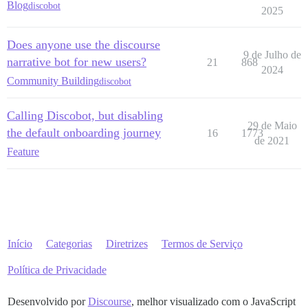
Blog
discobot
2025
Does anyone use the discourse
9 de Julho de
narrative bot for new users?
21
868
2024
Community Building
discobot
Calling Discobot, but disabling
29 de Maio
the default onboarding journey
16
1773
de 2021
Feature
Início
Categorias
Diretrizes
Termos de Serviço
Política de Privacidade
Desenvolvido por
Discourse
, melhor visualizado com o JavaScript