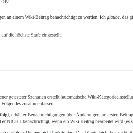
17:40
gen an einem Wiki-Beitrag benachrichtigt zu werden. Ich
glaube
, das g
uf die höchste Stufe eingestellt.
dener getesteter Szenarien erstellt (automatische Wiki-Kategorieeinstell
uf Folgendes zusammenfassen:
folgt
, erhält er Benachrichtigungen über Änderungen am ersten Beitrag
d er NICHT benachrichtigt, wenn ein Wiki-Beitrag bearbeitet wird (es sei
sch verfolgte Themen nicht funktioniert. Das könnte leicht beabsichtigt s