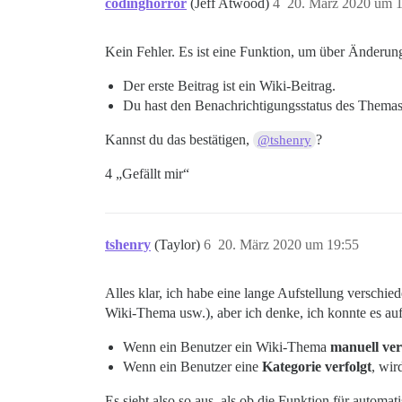
codinghorror
(Jeff Atwood)
4
20. März 2020 um 
Kein Fehler. Es ist eine Funktion, um über Änderun
Der erste Beitrag ist ein Wiki-Beitrag.
Du hast den Benachrichtigungsstatus des Themas a
Kannst du das bestätigen,
?
@tshenry
4 „Gefällt mir“
tshenry
(Taylor)
6
20. März 2020 um 19:55
Alles klar, ich habe eine lange Aufstellung verschie
Wiki-Thema usw.), aber ich denke, ich konnte es a
Wenn ein Benutzer ein Wiki-Thema
manuell ver
Wenn ein Benutzer eine
Kategorie verfolgt
, wir
Es sieht also so aus, als ob die Funktion für automati