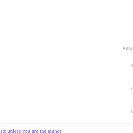
Antw
1
sts unless you are the author