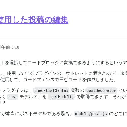
使用した投稿の編集
日午前 3:18
ストを選択してコードブロックに変換できるようにするという
一部を参照し、使用しているプラグインのアウトレットに渡されるデ
使用して、コードフェンスで囲むコードを作成しました。
トプラグインは、
checklistSyntax
関数の
postDecorator
とい
らく
post
モデル？）を
.getModel()
で取得できます。それが
か？
のが本当にポストモデルである場合、
models/post.js
のどこに
。