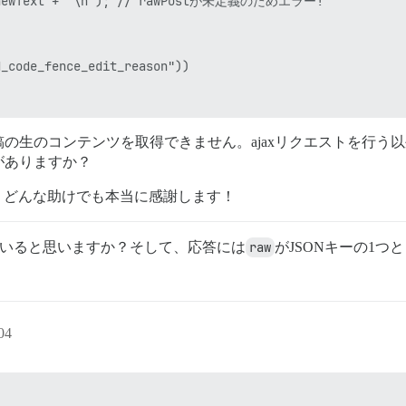
 + newText + "\n"); // rawPostが未定義のためエラー!

_code_fence_edit_reason"))

の生のコンテンツを取得できません。ajaxリクエストを行う
がありますか？
せん。どんな助けでも本当に感謝します！
いると思いますか？そして、応答には
raw
がJSONキーの1つとし
04