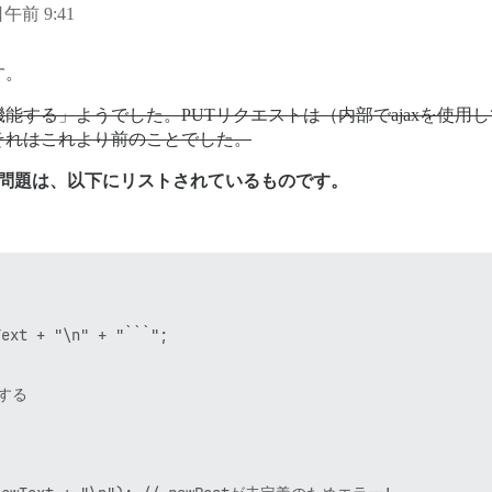
日午前 9:41
す。
能する」ようでした。PUTリクエストは（内部でajaxを使
それはこれより前のことでした。
問題は、以下にリストされているものです。
ext + "\n" + "```";

する
