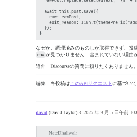
  rawPost.replace(selectedText, "\n"
  await this.post.save({

    raw: rawPost,

    edit_reason: I18n.t(themePrefix("add
  });

なぜか、調理済みのものしか取得できず、投稿
raw
が見つかりません…含まれていない理由
追伸：Discourseの質問に頼りたくありま
編集：各投稿は
このAPIリクエスト
に基づいて
david
(David Taylor)
3
2025 年 9 月 5 日午前 10:
NateDhaliwal: