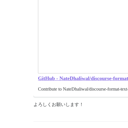
GitHub - NateDhaliwal/discourse-format
Contribute to NateDhaliwal/discourse-format-tex
よろしくお願いします！