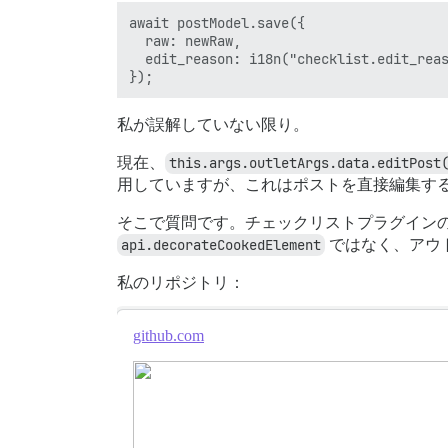
await postModel.save({

  raw: newRaw,

  edit_reason: i18n("checklist.edit_reas
私が誤解していない限り。
現在、
this.args.outletArgs.data.editPost
用していますが、これはポストを直接編集す
そこで質問です。チェックリストプラグイン
api.decorateCookedElement
ではなく、アウト
私のリポジトリ：
github.com