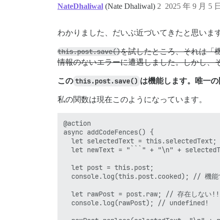
NateDhaliwal
(Nate Dhaliwal)
2
2025 年 9 月 5 
わかりました、だいぶ近づいてきたと思いま
this.post.save()
を試したところ、それは「機
情報のないエラーに遭遇しました。しかし、
この
this.post.save()
は機能します。唯一の
私の関数は現在このようになっています。
@action

async addCodeFences() {

  let selectedText = this.selectedText;

  let newText = "```" + "\n" + selectedT
  let post = this.post;

  console.log(this.post.cooked); // 機能
  let rawPost = post.raw; // 存在しない!!

  console.log(rawPost); // undefined!
