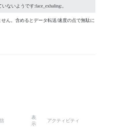
ないようです:face_exhaling:。
ません。含めるとデータ転送/速度の点で無駄に
表
信
アクティビティ
示