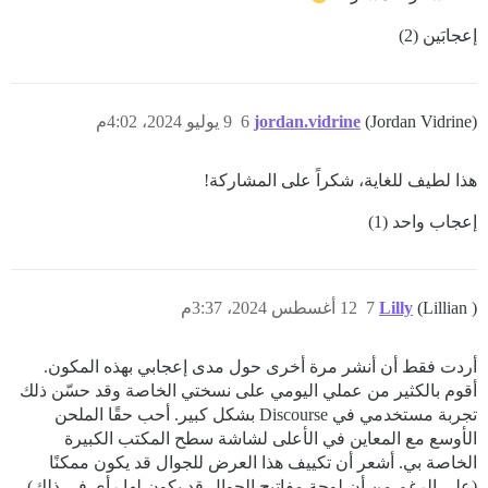
إعجابَين (2)
(Jordan Vidrine)
jordan.vidrine
6
9 يوليو 2024، 4:02م
هذا لطيف للغاية، شكراً على المشاركة!
إعجاب واحد (1)
(Lillian )
Lilly
7
12 أغسطس 2024، 3:37م
أردت فقط أن أنشر مرة أخرى حول مدى إعجابي بهذه المكون.
أقوم بالكثير من عملي اليومي على نسختي الخاصة وقد حسّن ذلك
تجربة مستخدمي في Discourse بشكل كبير. أحب حقًا الملحن
الأوسع مع المعاين في الأعلى لشاشة سطح المكتب الكبيرة
الخاصة بي. أشعر أن تكييف هذا العرض للجوال قد يكون ممكنًا
(على الرغم من أن لوحة مفاتيح الجوال قد يكون لها رأي في ذلك)،