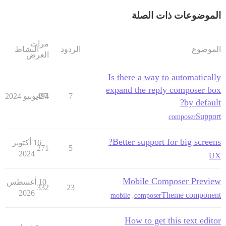
الموضوعات ذات الصلة
مرات
الموضوع
الردود
النشاط
العرض
Is there a way to automatically
expand the reply composer box
7
27 يونيو 2024
494
by default?
Support
composer
Better support for big screens?
16 أكتوبر
271
5
2024
UX
Mobile Composer Preview
10 أغسطس
332
23
2026
Theme component
mobile
,
composer
How to get this text editor